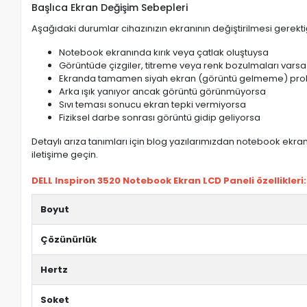
Başlıca Ekran Değişim Sebepleri
Aşağıdaki durumlar cihazınızın ekranının değiştirilmesi gerektiğ
Notebook ekranında kırık veya çatlak oluştuysa
Görüntüde çizgiler, titreme veya renk bozulmaları varsa
Ekranda tamamen siyah ekran (görüntü gelmeme) pro
Arka ışık yanıyor ancak görüntü görünmüyorsa
Sıvı teması sonucu ekran tepki vermiyorsa
Fiziksel darbe sonrası görüntü gidip geliyorsa
Detaylı arıza tanımları için blog yazılarımızdan notebook ekran 
iletişime geçin.
DELL Inspiron 3520 Notebook Ekran LCD Paneli özellikleri:
Boyut
Çözünürlük
Hertz
Soket