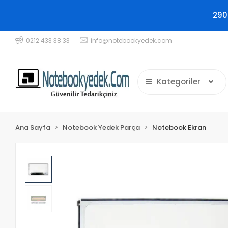
290
0212 433 38 33
info@notebookyedek.com
Kategoriler
Ana Sayfa
Notebook Yedek Parça
Notebook Ekran