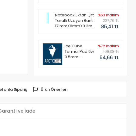
Notebook Ekran Çift
%63 indirim
Taraflı Uzayan Bant
227,76 TL
171mmX8mmX0.3mm
85,41 TL
(1 Set - 2 Adet)
Ice Cube
%72 indirim
Termal Pad 6w
198,38 TL
0.5mm
54,66 TL
50x50mm
efonla Sipariş
Ürün Önerileri
Garanti ve İade