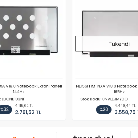
Tükendi
A V18.0 Notebook Ekran Paneli
NE156FHM-NXA V18.0 Notebook 
144Hz
165Hz
: LUCNLF83NF
Stok Kodu: 0NVLEJMYDO
4.115,62 TL
4.448,44 TL
%32
%20
2.781,52 TL
3.558,75 