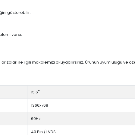
ini gösterebilir:
blemi varsa
arızaları ile ilgili makalemizi okuyabilirsiniz. Ürünün uyumluluğu ve ö
15.6''
1366x768
60Hz
40 Pin / LVDS