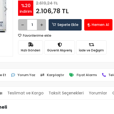
2.619,24 TL
%20
2.106,78 TL
indirim
Sepete Ekle
Hemen Al
Favorilerime ekle
Hızlı Gönderi
Güvenli Alışveriş
İade ve Değişim
e Et
Yorum Yaz
Karşılaştır
Fiyat Alarmı
Tel
sı
Teslimat ve Kargo
Taksit Seçenekleri
Yorumlar
eli