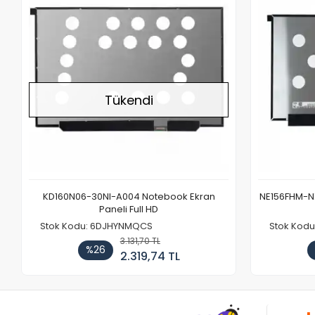
Tükendi
KD160N06-30NI-A004 Notebook Ekran
NE156FHM-NX
Paneli Full HD
Stok Kodu: 6DJHYNMQCS
Stok Kodu
3.131,70 TL
%26
2.319,74 TL