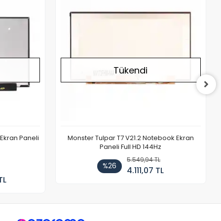
Tükendi
Ekran Paneli
Monster Tulpar T7 V21.2 Notebook Ekran
Paneli Full HD 144Hz
5.549,94 TL
%26
4.111,07 TL
TL