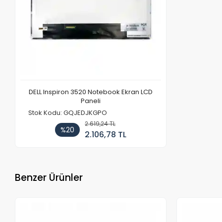
DELL Inspiron 3520 Notebook Ekran LCD
Paneli
Stok Kodu: GQJEDJKGPO
2.619,24 TL
%20
2.106,78 TL
Benzer Ürünler
Stokta Yok