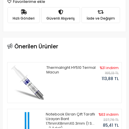
Favorilerime ekle
Hızlı Gönderi
Güvenli Alışveriş
İade ve Değişim
Önerilen Ürünler
Thermalright HY510 Termal
%31 indirim
Macun
165,13 TL
113,88 TL
Notebook Ekran Çift Taraflı
%63 indirim
Uzayan Bant
227,76 TL
171mmX8mmX0.3mm (1 Set
85,41 TL
- 2 Adet)