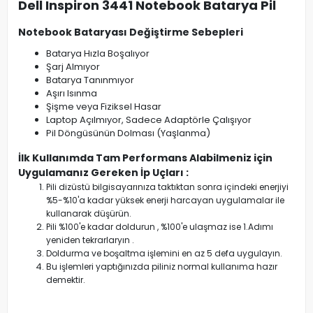
Dell Inspiron 3441 Notebook Batarya Pil
Notebook Bataryası Değiştirme Sebepleri
Batarya Hızla Boşalıyor
Şarj Almıyor
Batarya Tanınmıyor
Aşırı Isınma
Şişme veya Fiziksel Hasar
Laptop Açılmıyor, Sadece Adaptörle Çalışıyor
Pil Döngüsünün Dolması (Yaşlanma)
İlk Kullanımda Tam Performans Alabilmeniz için
Uygulamanız Gereken İp Uçları :
Pili dizüstü bilgisayarınıza taktıktan sonra içindeki enerjiyi
%5-%10'a kadar yüksek enerji harcayan uygulamalar ile
kullanarak düşürün.
Pili %100'e kadar doldurun , %100'e ulaşmaz ise 1.Adımı
yeniden tekrarlaryın .
Doldurma ve boşaltma işlemini en az 5 defa uygulayın.
Bu işlemleri yaptığınızda piliniz normal kullanıma hazır
demektir.