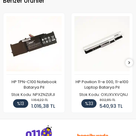
Benzer Ürünler
HP TPN-C100 Notebook
HP Pavilion 11-e 000, 11-e100
Batarya Pil
Laptop Batarya Pil
Stok Kodu: NPXZNZLRJI
Stok Kodu: OXUXVXVQNJ
1.164,22 TL
802,85 TL
%13
%33
1.016,38 TL
540,93 TL