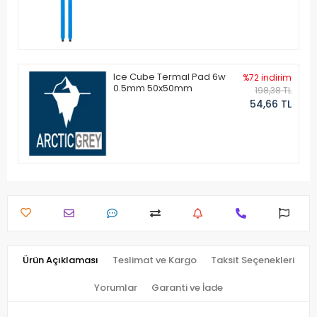
Ice Cube Termal Pad 6w
%72 indirim
0.5mm 50x50mm
198,38 TL
54,66 TL
Ürün Açıklaması
Teslimat ve Kargo
Taksit Seçenekleri
Yorumlar
Garanti ve İade