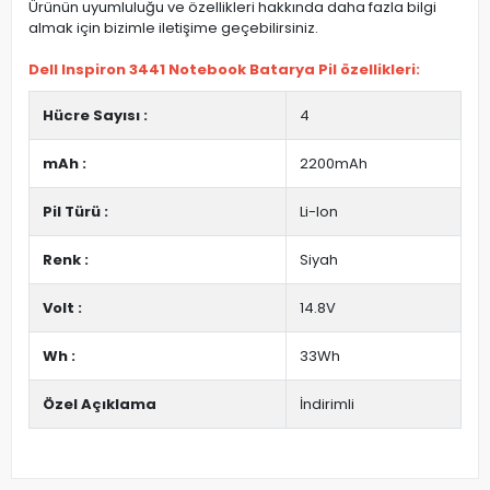
Ürünün uyumluluğu ve özellikleri hakkında daha fazla bilgi
almak için bizimle iletişime geçebilirsiniz.
Dell Inspiron 3441 Notebook Batarya Pil özellikleri:
Hücre Sayısı :
4
mAh :
2200mAh
Pil Türü :
Li-Ion
Renk :
Siyah
Volt :
14.8V
Wh :
33Wh
Özel Açıklama
İndirimli