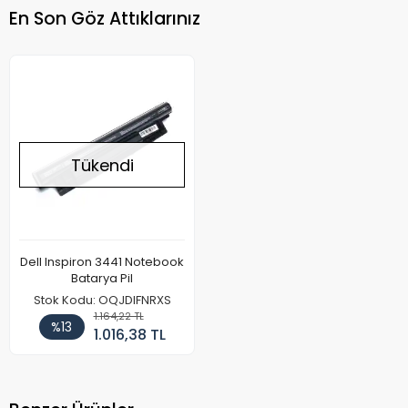
En Son Göz Attıklarınız
Tükendi
Dell Inspiron 3441 Notebook
Batarya Pil
Stok Kodu: OQJDIFNRXS
1.164,22 TL
%13
1.016,38 TL