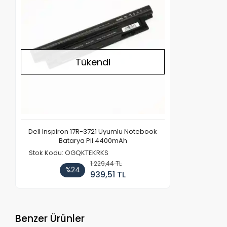
Tükendi
Dell Inspiron 17R-3721 Uyumlu Notebook
Batarya Pil 4400mAh
Stok Kodu: OGQKTEKRKS
1.229,44 TL
%24
939,51 TL
Benzer Ürünler