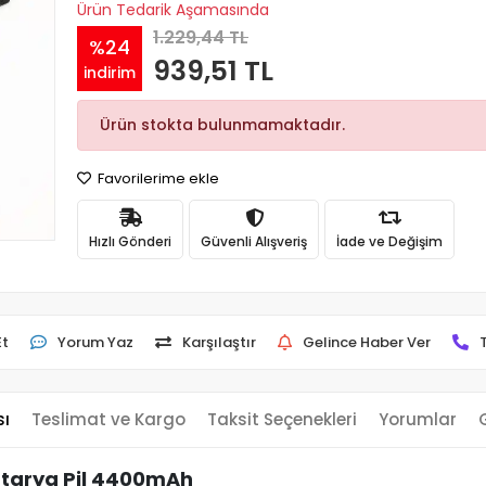
Ürün Tedarik Aşamasında
1.229,44 TL
%24
939,51 TL
indirim
Ürün stokta bulunmamaktadır.
Favorilerime ekle
Hızlı Gönderi
Güvenli Alışveriş
İade ve Değişim
Et
Yorum Yaz
Karşılaştır
Gelince Haber Ver
sı
Teslimat ve Kargo
Taksit Seçenekleri
Yorumlar
atarya Pil 4400mAh