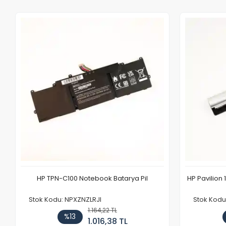
HP TPN-C100 Notebook Batarya Pil
HP Pavilion 
Stok Kodu: NPXZNZLRJI
Stok Kod
1.164,22 TL
%13
1.016,38 TL