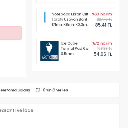
Notebook Ekran Çift
%63 indirim
Taraflı Uzayan Bant
227,76 TL
171mmX8mmX0.3mm
85,41 TL
(1 Set - 2 Adet)
Ice Cube
%72 indirim
Termal Pad 6w
198,38 TL
0.5mm
54,66 TL
50x50mm
Telefonla Sipariş
Ürün Önerileri
Garanti ve İade