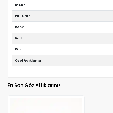
mAh :
Pil Türü :
Renk :
Volt :
Wh :
Özel Açıklama
En Son Göz Attıklarınız
Stokta Yok