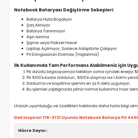
Notebook Bataryası Değiştirme Sebepleri
Batarya Hızla Boşalıyor
Şarj Almıyor
Batarya Tanınmıyor
Aşırı Isınma
Şişme veya Fiziksel Hasar
Laptop Açılmıyor, Sadece Adaptörle Çalışıyor
Pil Döngüsünün Dolması (Yaşlanma)
İlk Kullanımda Tam Performans Alabilmeniz için Uygu
Pili dizüstü bilgisayarınıza taktıktan sonra içindeki enerji
Pili %100'e kadar doldurun , %100'e ulaşmaz ise 1.Adımı yenide
Doldurma ve boşaltma işlemini en az 5 defa uygulayın.
Bu işlemleri yaptığınızda piliniz normal kullanıma hazır deme
Ürünün uyumluluğu ve özellikleri hakkında daha fazla bilgi almak
Dell Inspiron 17R-3721 Uyumlu Notebook Batarya Pil 4400
Hücre Sayısı :