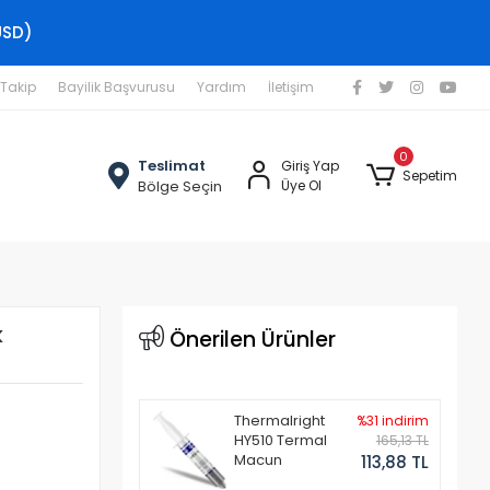
USD)
 Takip
Bayilik Başvurusu
Yardım
İletişim
0
Teslimat
Giriş Yap
Sepetim
Bölge Seçin
Üye Ol
k
Önerilen Ürünler
Thermalright
%31 indirim
HY510 Termal
165,13 TL
Macun
113,88 TL