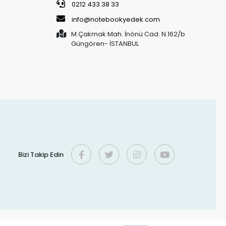
0212 433 38 33
info@notebookyedek.com
M.Çakmak Mah. İnönü Cad. N.162/b
Güngören- İSTANBUL
Bizi Takip Edin