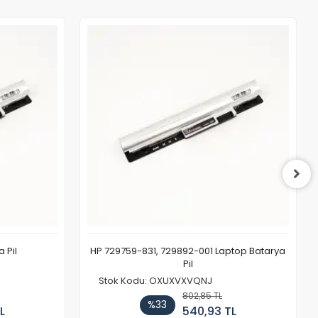
 Pil
HP 729759-831, 729892-001 Laptop Batarya
Pil
Stok Kodu: OXUXVXVQNJ
802,85 TL
%33
L
540,93 TL