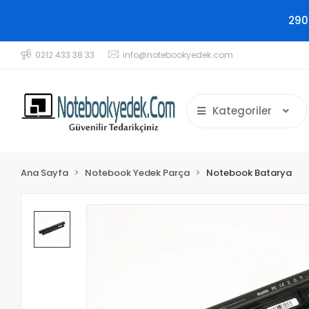
290
0212 433 38 33
info@notebookyedek.com
Kategoriler
Ana Sayfa
Notebook Yedek Parça
Notebook Batarya