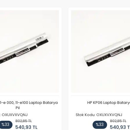
11-e 000, 11-e100 Laptop Batarya
HP KP06 Laptop Batarya
Pil
u: OXUXVXVQNJ
Stok Kodu: OXUXVXVQNJ
802,85 TL
802,85 TL
%33
%33
540,93 TL
540,93 T