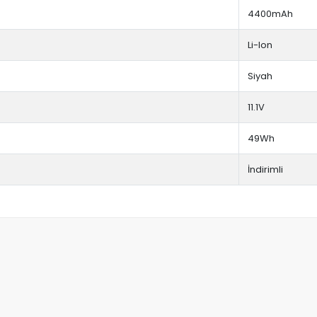
4400mAh
Li-Ion
Siyah
11.1V
49Wh
İndirimli