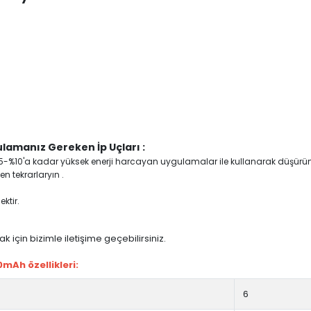
lamanız Gereken İp Uçları :
yi %5-%10'a kadar yüksek enerji harcayan uygulamalar ile kullanarak düşürü
n tekrarlaryın .
ktir.
 için bizimle iletişime geçebilirsiniz.
mAh özellikleri:
6