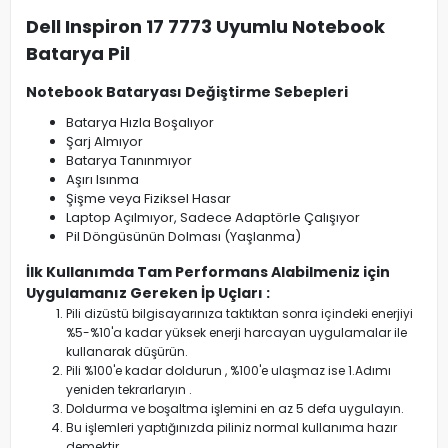
Dell Inspiron 17 7773 Uyumlu Notebook
Batarya Pil
Notebook Bataryası Değiştirme Sebepleri
Batarya Hızla Boşalıyor
Şarj Almıyor
Batarya Tanınmıyor
Aşırı Isınma
Şişme veya Fiziksel Hasar
Laptop Açılmıyor, Sadece Adaptörle Çalışıyor
Pil Döngüsünün Dolması (Yaşlanma)
İlk Kullanımda Tam Performans Alabilmeniz için
Uygulamanız Gereken İp Uçları :
Pili dizüstü bilgisayarınıza taktıktan sonra içindeki enerjiyi
%5-%10'a kadar yüksek enerji harcayan uygulamalar ile
kullanarak düşürün.
Pili %100'e kadar doldurun , %100'e ulaşmaz ise 1.Adımı
yeniden tekrarlaryın .
Doldurma ve boşaltma işlemini en az 5 defa uygulayın.
Bu işlemleri yaptığınızda piliniz normal kullanıma hazır
demektir.