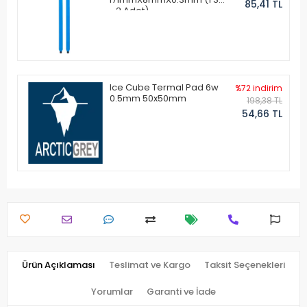
85,41 TL
- 2 Adet)
Ice Cube Termal Pad 6w
%72 indirim
0.5mm 50x50mm
198,38 TL
54,66 TL
Ürün Açıklaması
Teslimat ve Kargo
Taksit Seçenekleri
Yorumlar
Garanti ve İade