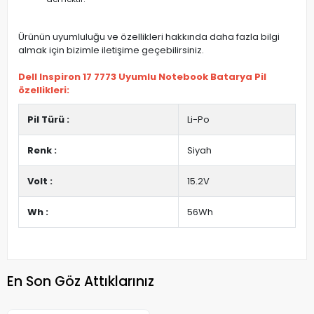
Ürünün uyumluluğu ve özellikleri hakkında daha fazla bilgi
almak için bizimle iletişime geçebilirsiniz.
Dell Inspiron 17 7773 Uyumlu Notebook Batarya Pil
özellikleri:
Pil Türü :
Li-Po
Renk :
Siyah
Volt :
15.2V
Wh :
56Wh
En Son Göz Attıklarınız