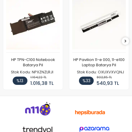
HP TPN-C100 Notebook
HP Pavilion 11-e 000, 11-e100
Batarya Pil
Laptop Batarya Pil
Stok Kodu: NPXZNZLRJI
Stok Kodu: OXUXVXVQNJ
1.164,22 TL
802,85 TL
%13
%33
1.016,38 TL
540,93 TL