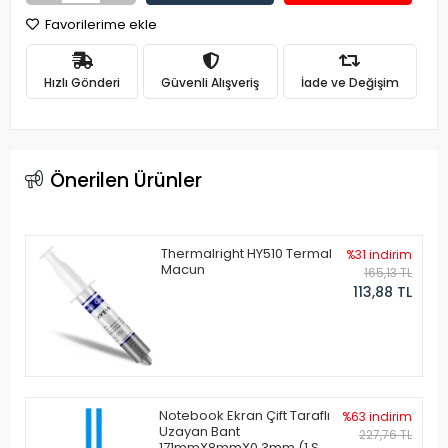
Favorilerime ekle
Hızlı Gönderi
Güvenli Alışveriş
İade ve Değişim
Önerilen Ürünler
Thermalright HY510 Termal
%31 indirim
Macun
165,13 TL
113,88 TL
Notebook Ekran Çift Taraflı
%63 indirim
Uzayan Bant
227,76 TL
171mmX8mmX0.3mm (1 Set