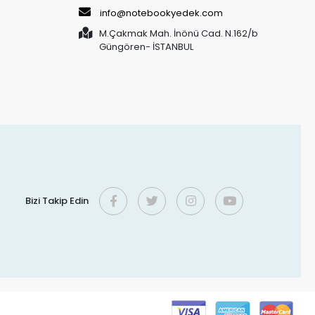
info@notebookyedek.com
M.Çakmak Mah. İnönü Cad. N.162/b
Güngören- İSTANBUL
Bizi Takip Edin