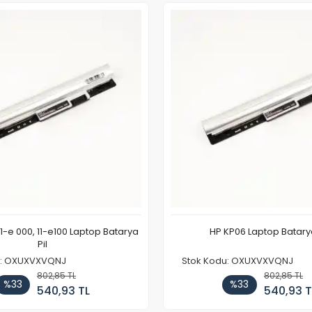
11-e 000, 11-e100 Laptop Batarya
HP KP06 Laptop Batarya
Pil
u: OXUXVXVQNJ
Stok Kodu: OXUXVXVQNJ
802,85 TL
802,85 TL
%33
%33
540,93 TL
540,93 T