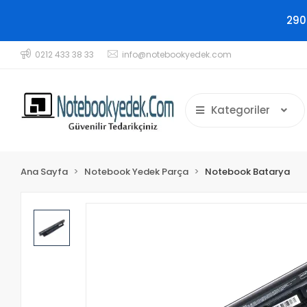
290
0212 433 38 33
info@notebookyedek.com
Kategoriler
Ana Sayfa
Notebook Yedek Parça
Notebook Batarya