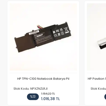
HP TPN-C100 Notebook Batarya Pil
HP Pavilion 
Stok Kodu: NPXZNZLRJI
Stok Kod
1.164,22 TL
%13
1.016,38 TL