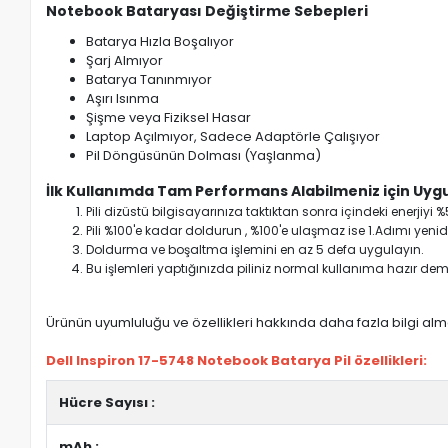
Notebook Bataryası Değiştirme Sebepleri
Batarya Hızla Boşalıyor
Şarj Almıyor
Batarya Tanınmıyor
Aşırı Isınma
Şişme veya Fiziksel Hasar
Laptop Açılmıyor, Sadece Adaptörle Çalışıyor
Pil Döngüsünün Dolması (Yaşlanma)
İlk Kullanımda Tam Performans Alabilmeniz için Uygu
Pili dizüstü bilgisayarınıza taktıktan sonra içindeki enerji
Pili %100'e kadar doldurun , %100'e ulaşmaz ise 1.Adımı yenide
Doldurma ve boşaltma işlemini en az 5 defa uygulayın.
Bu işlemleri yaptığınızda piliniz normal kullanıma hazır deme
Ürünün uyumluluğu ve özellikleri hakkında daha fazla bilgi almak
Dell Inspiron 17-5748 Notebook Batarya Pil özellikleri:
Hücre Sayısı :
mAh :