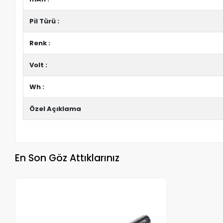
Pil Türü :
Renk :
Volt :
Wh :
Özel Açıklama
En Son Göz Attıklarınız
Stokta Yok