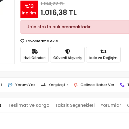
1.164,22 TL
%13
1.016,38 TL
indirim
Ürün stokta bulunmamaktadır.
Favorilerime ekle
Hızlı Gönderi
Güvenli Alışveriş
İade ve Değişim
Et
Yorum Yaz
Karşılaştır
Gelince Haber Ver
sı
Teslimat ve Kargo
Taksit Seçenekleri
Yorumlar
l