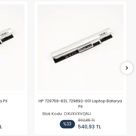
 Pil
HP 729759-831, 729892-001 Laptop Batarya
Pil
Stok Kodu: OXUXVXVQNJ
802,85 TL
%33
L
540,93 TL