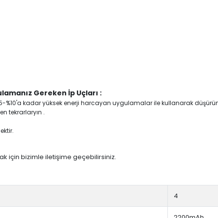
lamanız Gereken İp Uçları :
yi %5-%10'a kadar yüksek enerji harcayan uygulamalar ile kullanarak düşürü
n tekrarlaryın .
ktir.
 için bizimle iletişime geçebilirsiniz.
4
2200mAh