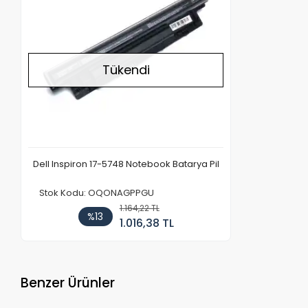
Tükendi
Dell Inspiron 17-5748 Notebook Batarya Pil
Stok Kodu: OQONAGPPGU
1.164,22 TL
%13
1.016,38 TL
Benzer Ürünler