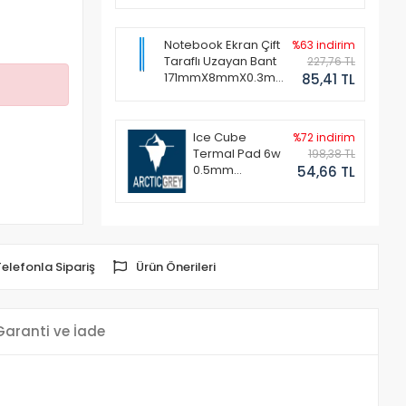
Notebook Ekran Çift
%63 indirim
Taraflı Uzayan Bant
227,76 TL
171mmX8mmX0.3mm
85,41 TL
(1 Set - 2 Adet)
Ice Cube
%72 indirim
Termal Pad 6w
198,38 TL
0.5mm
54,66 TL
50x50mm
Telefonla Sipariş
Ürün Önerileri
Garanti ve İade