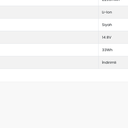
Li-Ion
Siyah
14.8V
33Wh
İndirimli