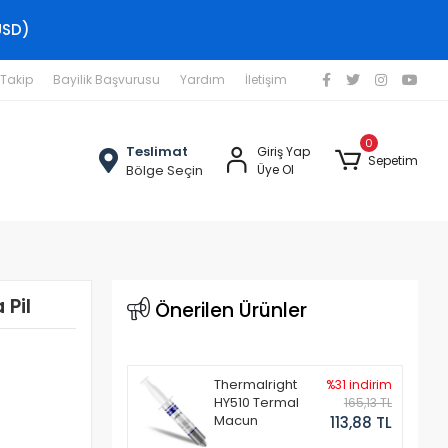
USD)
 Takip
Bayilik Başvurusu
Yardım
İletişim
0
Teslimat
Giriş Yap
Sepetim
Bölge Seçin
Üye Ol
 Pil
Önerilen Ürünler
Thermalright
%31 indirim
HY510 Termal
165,13 TL
Macun
113,88 TL