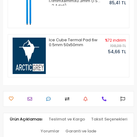
171mmX8mmX0.3mm (1 Set
85,41 TL
- 2 Adet)
Ice Cube Termal Pad 6w
%72 indirim
0.5mm 50x50mm
198,38 TL
54,66 TL
Ürün Açıklaması
Teslimat ve Kargo
Taksit Seçenekleri
Yorumlar
Garanti ve İade