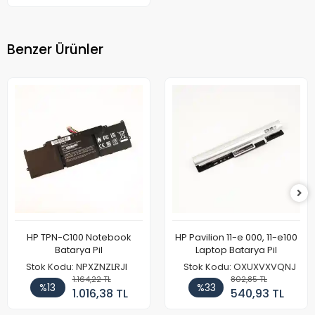
Benzer Ürünler
HP TPN-C100 Notebook
HP Pavilion 11-e 000, 11-e100
Batarya Pil
Laptop Batarya Pil
Stok Kodu: NPXZNZLRJI
Stok Kodu: OXUXVXVQNJ
1.164,22 TL
802,85 TL
%13
%33
1.016,38 TL
540,93 TL