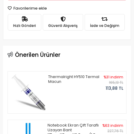
Favorilerime ekle
Hızlı Gönderi
Güvenli Alışveriş
İade ve Değişim
Önerilen Ürünler
Thermalright HY510 Termal
%31 indirim
Macun
165,13 TL
113,88 TL
Notebook Ekran Çift Taraflı
%63 indirim
Uzayan Bant
227,76 TL