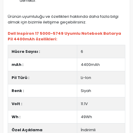
demektir.
Ürünün uyumluluğu ve özellikleri hakkında daha fazla bilgi
almak için bizimle iletişime geçebilirsiniz.
Dell Inspiron 17 5000-5749 Uyumlu Notebook Batarya
Pil 4400mAh özellikleri:
Hücre Sayısı :
6
mAh :
4400mAh
Pil Türü :
Li-Ion
Renk :
Siyah
Volt :
11.1V
Wh :
49Wh
Özel Açıklama
İndirimli