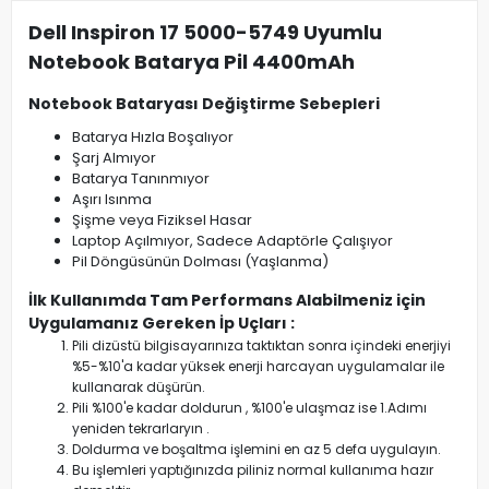
Dell Inspiron 17 5000-5749 Uyumlu
Notebook Batarya Pil 4400mAh
Notebook Bataryası Değiştirme Sebepleri
Batarya Hızla Boşalıyor
Şarj Almıyor
Batarya Tanınmıyor
Aşırı Isınma
Şişme veya Fiziksel Hasar
Laptop Açılmıyor, Sadece Adaptörle Çalışıyor
Pil Döngüsünün Dolması (Yaşlanma)
İlk Kullanımda Tam Performans Alabilmeniz için
Uygulamanız Gereken İp Uçları :
Pili dizüstü bilgisayarınıza taktıktan sonra içindeki enerjiyi
%5-%10'a kadar yüksek enerji harcayan uygulamalar ile
kullanarak düşürün.
Pili %100'e kadar doldurun , %100'e ulaşmaz ise 1.Adımı
yeniden tekrarlaryın .
Doldurma ve boşaltma işlemini en az 5 defa uygulayın.
Bu işlemleri yaptığınızda piliniz normal kullanıma hazır