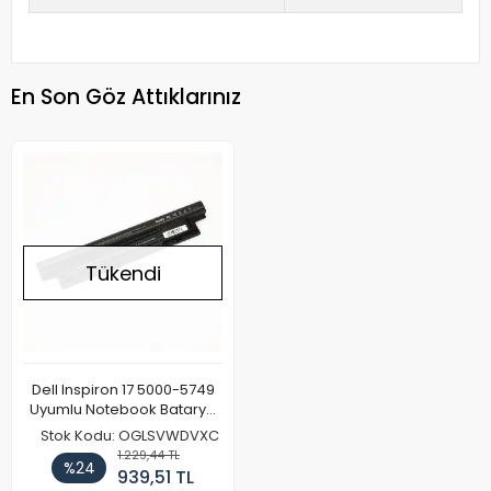
En Son Göz Attıklarınız
Tükendi
Dell Inspiron 17 5000-5749
Uyumlu Notebook Batarya
Pil 4400mAh
Stok Kodu: OGLSVWDVXC
1.229,44 TL
%24
939,51 TL