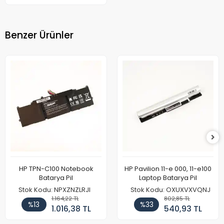
Benzer Ürünler
HP TPN-C100 Notebook
HP Pavilion 11-e 000, 11-e100
Batarya Pil
Laptop Batarya Pil
Stok Kodu: NPXZNZLRJI
Stok Kodu: OXUXVXVQNJ
1.164,22 TL
802,85 TL
%13
%33
1.016,38 TL
540,93 TL