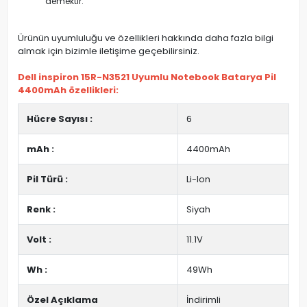
demektir.
Ürünün uyumluluğu ve özellikleri hakkında daha fazla bilgi
almak için bizimle iletişime geçebilirsiniz.
Dell inspiron 15R-N3521 Uyumlu Notebook Batarya Pil
4400mAh özellikleri:
Hücre Sayısı :
6
mAh :
4400mAh
Pil Türü :
Li-Ion
Renk :
Siyah
Volt :
11.1V
Wh :
49Wh
Özel Açıklama
İndirimli