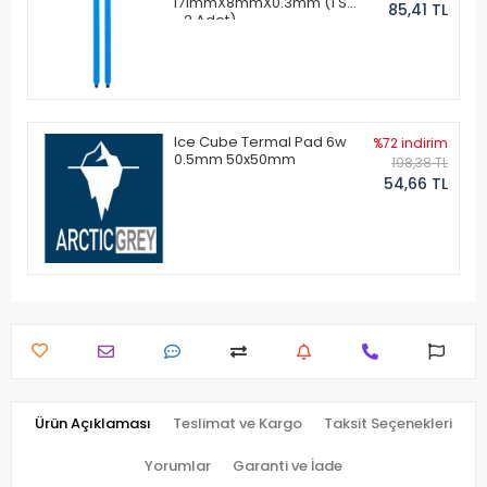
171mmX8mmX0.3mm (1 Set
85,41 TL
- 2 Adet)
Ice Cube Termal Pad 6w
%72 indirim
0.5mm 50x50mm
198,38 TL
54,66 TL
Ürün Açıklaması
Teslimat ve Kargo
Taksit Seçenekleri
Yorumlar
Garanti ve İade