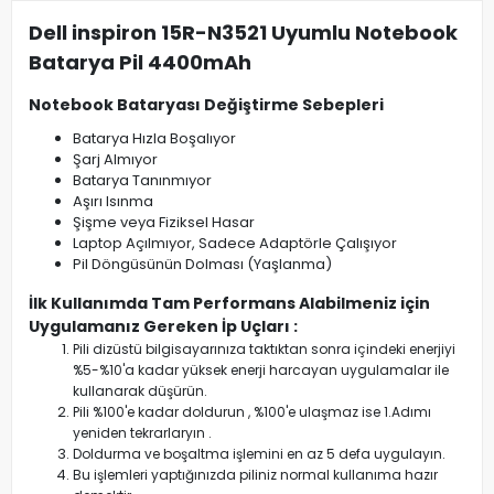
Dell inspiron 15R-N3521 Uyumlu Notebook
Batarya Pil 4400mAh
Notebook Bataryası Değiştirme Sebepleri
Batarya Hızla Boşalıyor
Şarj Almıyor
Batarya Tanınmıyor
Aşırı Isınma
Şişme veya Fiziksel Hasar
Laptop Açılmıyor, Sadece Adaptörle Çalışıyor
Pil Döngüsünün Dolması (Yaşlanma)
İlk Kullanımda Tam Performans Alabilmeniz için
Uygulamanız Gereken İp Uçları :
Pili dizüstü bilgisayarınıza taktıktan sonra içindeki enerjiyi
%5-%10'a kadar yüksek enerji harcayan uygulamalar ile
kullanarak düşürün.
Pili %100'e kadar doldurun , %100'e ulaşmaz ise 1.Adımı
yeniden tekrarlaryın .
Doldurma ve boşaltma işlemini en az 5 defa uygulayın.
Bu işlemleri yaptığınızda piliniz normal kullanıma hazır