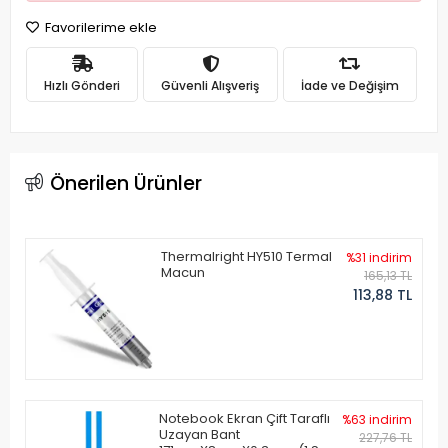
Favorilerime ekle
Hızlı Gönderi
Güvenli Alışveriş
İade ve Değişim
Önerilen Ürünler
Thermalright HY510 Termal
%31 indirim
Macun
165,13 TL
113,88 TL
Notebook Ekran Çift Taraflı
%63 indirim
Uzayan Bant
227,76 TL