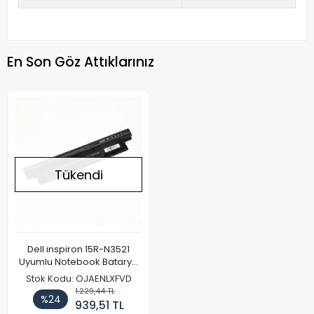
En Son Göz Attıklarınız
Tükendi
Dell inspiron 15R-N3521
Uyumlu Notebook Batarya
Pil 4400mAh
Stok Kodu: OJAENLXFVD
1.229,44 TL
%24
939,51 TL