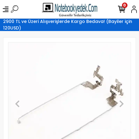
0
2900 TL ve Üzeri Alışverişlerde Kargo Bedava! (Bayiler için
120USD)