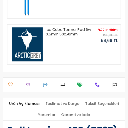
Ice Cube Termal Pad 6w
%72 indirim
0.5mm 50x50mm
198,38 TL
54,66 TL
Ürün Açıklaması
Teslimat ve Kargo
Taksit Seçenekleri
Yorumlar
Garanti ve İade