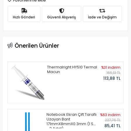
Favorilerime ekle
Hızlı Gönderi
Güvenli Alışveriş
İade ve Değişim
Önerilen Ürünler
Thermalright HY510 Termal
%31 indirim
Macun
165,13 TL
113,88 TL
Notebook Ekran Çift Taraflı
%63 indirim
Uzayan Bant
227,76 TL
171mmX8mmX0.3mm (1 Set
85,41 TL
- 2 Adet)