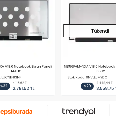
Tükendi
A V18.0 Notebook Ekran Paneli
NE156FHM-NXA V18.0 Notebook 
144Hz
165Hz
: LUCNLF83NF
Stok Kodu: 0NVLEJMYDO
4.115,62 TL
4.448,44 TL
%32
%20
2.781,52 TL
3.558,75 