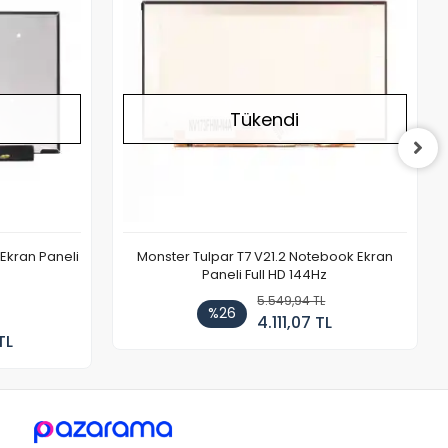
Tükendi
Ekran Paneli
Monster Tulpar T7 V21.2 Notebook Ekran
Paneli Full HD 144Hz
5.549,94 TL
%26
4.111,07 TL
TL