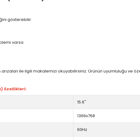
ini gösterebilir:
blemi varsa
arızaları ile ilgili makalemizi okuyabilirsiniz. Ürünün uyumluluğu ve ö
 özellikleri:
15.6''
1366x768
60Hz