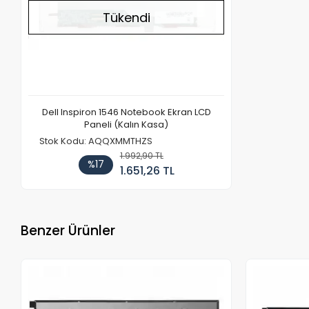
Tükendi
Dell Inspiron 1546 Notebook Ekran LCD
Paneli (Kalın Kasa)
Stok Kodu: AQQXMMTHZS
1.992,90 TL
%17
1.651,26 TL
Benzer Ürünler
Stokta Yok