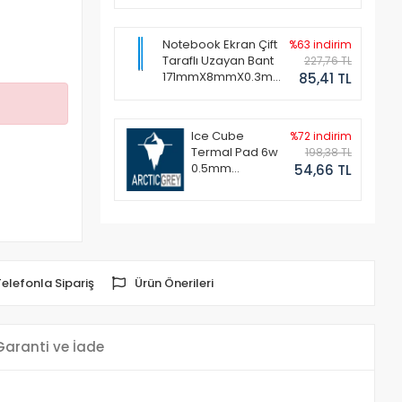
Notebook Ekran Çift
%63 indirim
Taraflı Uzayan Bant
227,76 TL
171mmX8mmX0.3mm
85,41 TL
(1 Set - 2 Adet)
Ice Cube
%72 indirim
Termal Pad 6w
198,38 TL
0.5mm
54,66 TL
50x50mm
Telefonla Sipariş
Ürün Önerileri
Garanti ve İade