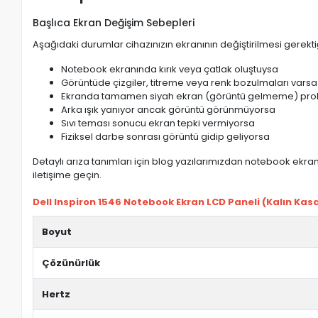
Başlıca Ekran Değişim Sebepleri
Aşağıdaki durumlar cihazınızın ekranının değiştirilmesi gerektiğ
Notebook ekranında kırık veya çatlak oluştuysa
Görüntüde çizgiler, titreme veya renk bozulmaları varsa
Ekranda tamamen siyah ekran (görüntü gelmeme) pro
Arka ışık yanıyor ancak görüntü görünmüyorsa
Sıvı teması sonucu ekran tepki vermiyorsa
Fiziksel darbe sonrası görüntü gidip geliyorsa
Detaylı arıza tanımları için blog yazılarımızdan notebook ekran 
iletişime geçin.
Dell Inspiron 1546 Notebook Ekran LCD Paneli (Kalın Kasa)
Boyut
Çözünürlük
Hertz