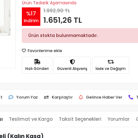
Ürün Tedarik Aşamasında
1.992,90 TL
%17
1.651,26 TL
indirim
Ürün stokta bulunmamaktadır.
Favorilerime ekle
Hızlı Gönderi
Güvenli Alışveriş
İade ve Değişim
Et
Yorum Yaz
Karşılaştır
Gelince Haber Ver
sı
Teslimat ve Kargo
Taksit Seçenekleri
Yorumlar
li (Kalın Kasa)