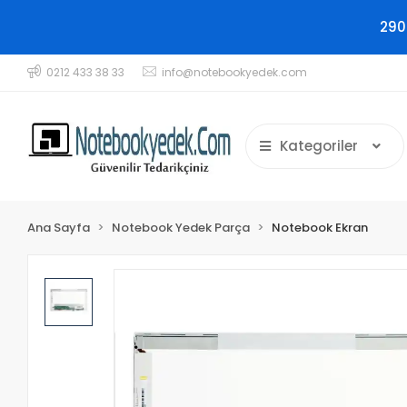
290
0212 433 38 33
info@notebookyedek.com
Kategoriler
Ana Sayfa
Notebook Yedek Parça
Notebook Ekran