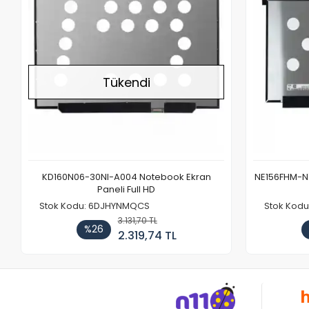
Tükendi
KD160N06-30NI-A004 Notebook Ekran
NE156FHM-NX
Paneli Full HD
Stok Kodu: 6DJHYNMQCS
Stok Kodu
3.131,70 TL
%26
2.319,74 TL