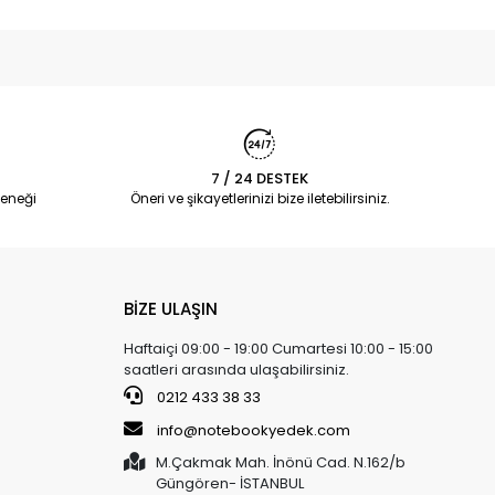
7 / 24 DESTEK
eneği
Öneri ve şikayetlerinizi bize iletebilirsiniz.
BİZE ULAŞIN
Haftaiçi 09:00 - 19:00 Cumartesi 10:00 - 15:00
saatleri arasında ulaşabilirsiniz.
0212 433 38 33
info@notebookyedek.com
M.Çakmak Mah. İnönü Cad. N.162/b
Güngören- İSTANBUL