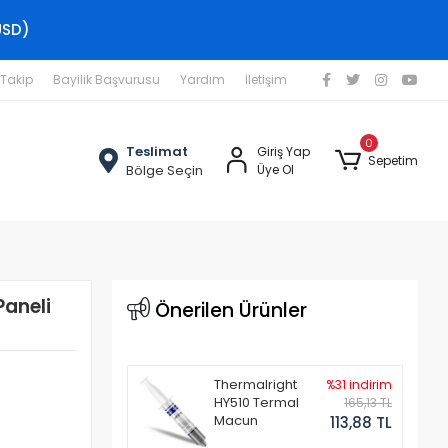
USD)
 Takip
Bayilik Başvurusu
Yardım
İletişim
0
Teslimat
Giriş Yap
Sepetim
Bölge Seçin
Üye Ol
Paneli
Önerilen Ürünler
Thermalright
%31 indirim
HY510 Termal
165,13 TL
Macun
113,88 TL