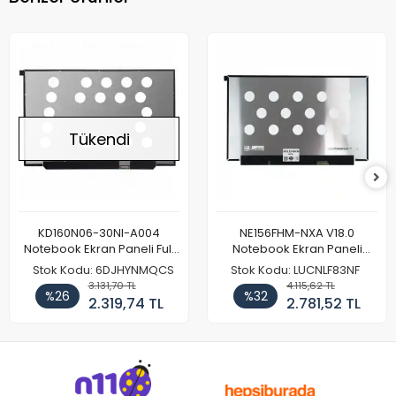
Tükendi
KD160N06-30NI-A004
NE156FHM-NXA V18.0
Notebook Ekran Paneli Full
Notebook Ekran Paneli
HD
144Hz
Stok Kodu: 6DJHYNMQCS
Stok Kodu: LUCNLF83NF
3.131,70 TL
4.115,62 TL
%26
%32
2.319,74 TL
2.781,52 TL