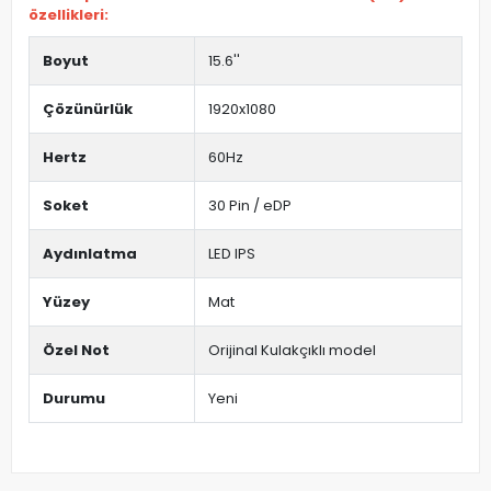
özellikleri:
Boyut
15.6''
Çözünürlük
1920x1080
Hertz
60Hz
Soket
30 Pin / eDP
Aydınlatma
LED IPS
Yüzey
Mat
Özel Not
Orijinal Kulakçıklı model
Durumu
Yeni