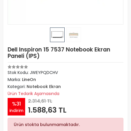
Dell Inspiron 15 7537 Notebook Ekran
Paneli (IPS)
Stok Kodu: JWEYPQDCHV
Marka:
LineOn
Kategori:
Notebook Ekran
Ürün Tedarik Aşamasında
2.314,61 TL
%31
1.588,63 TL
indirim
Ürün stokta bulunmamaktadır.