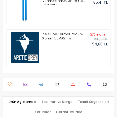
171mmX8mmX0.3mm (1 Set
85,41 TL
- 2 Adet)
Ice Cube Termal Pad 6w
%72 indirim
0.5mm 50x50mm
198,38 TL
54,66 TL
Ürün Açıklaması
Teslimat ve Kargo
Taksit Seçenekleri
Yorumlar
Garanti ve İade