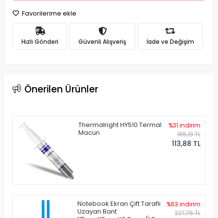
Favorilerime ekle
Hızlı Gönderi
Güvenli Alışveriş
İade ve Değişim
Önerilen Ürünler
Thermalright HY510 Termal
%31 indirim
Macun
165,13 TL
113,88 TL
Notebook Ekran Çift Taraflı
%63 indirim
Uzayan Bant
227,76 TL