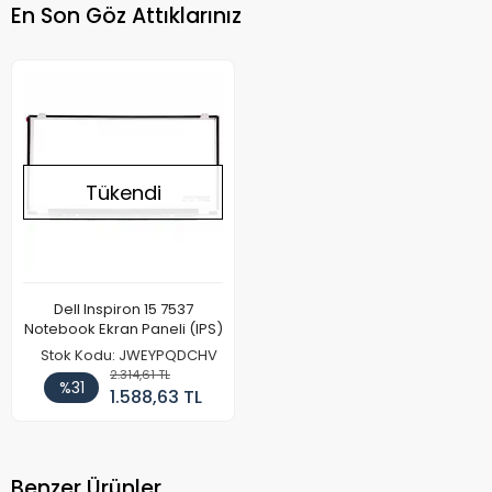
En Son Göz Attıklarınız
Tükendi
Dell Inspiron 15 7537
Notebook Ekran Paneli (IPS)
Stok Kodu: JWEYPQDCHV
2.314,61 TL
%31
1.588,63 TL
Benzer Ürünler