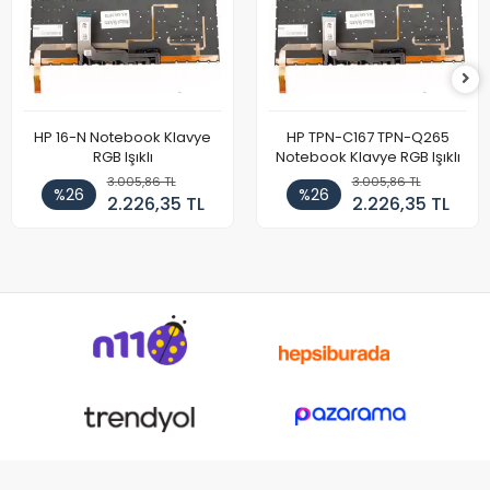
HP 16-N Notebook Klavye
HP TPN-C167 TPN-Q265
RGB Işıklı
Notebook Klavye RGB Işıklı
3.005,86 TL
3.005,86 TL
%26
%26
2.226,35 TL
2.226,35 TL