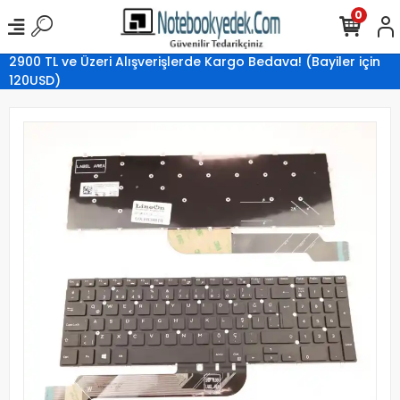
0
2900 TL ve Üzeri Alışverişlerde Kargo Bedava! (Bayiler için
120USD)