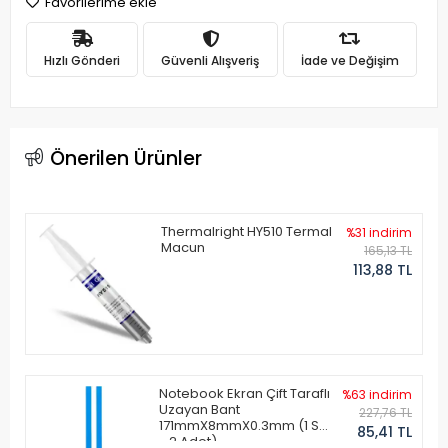
Favorilerime ekle
Hızlı Gönderi
Güvenli Alışveriş
İade ve Değişim
Önerilen Ürünler
Thermalright HY510 Termal
%31 indirim
Macun
165,13 TL
113,88 TL
Notebook Ekran Çift Taraflı
%63 indirim
Uzayan Bant
227,76 TL
171mmX8mmX0.3mm (1 Set
85,41 TL
- 2 Adet)