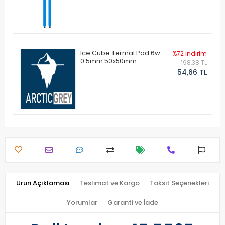
Ice Cube Termal Pad 6w
%72 indirim
0.5mm 50x50mm
198,38 TL
54,66 TL
Ürün Açıklaması
Teslimat ve Kargo
Taksit Seçenekleri
Yorumlar
Garanti ve İade