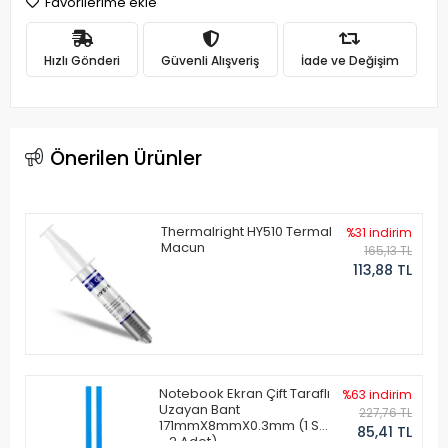
Favorilerime ekle
Hızlı Gönderi
Güvenli Alışveriş
İade ve Değişim
Önerilen Ürünler
Thermalright HY510 Termal
%31 indirim
Macun
165,13 TL
113,88 TL
Notebook Ekran Çift Taraflı
%63 indirim
Uzayan Bant
227,76 TL
171mmX8mmX0.3mm (1 Set
85,41 TL
- 2 Adet)