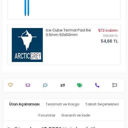
Ice Cube Termal Pad 6w
%72 indirim
0.5mm 50x50mm
198,38 TL
54,66 TL
Ürün Açıklaması
Teslimat ve Kargo
Taksit Seçenekleri
Yorumlar
Garanti ve İade