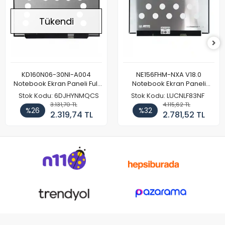
Tükendi
KD160N06-30NI-A004
NE156FHM-NXA V18.0
Notebook Ekran Paneli Full
Notebook Ekran Paneli
HD
144Hz
Stok Kodu: 6DJHYNMQCS
Stok Kodu: LUCNLF83NF
3.131,70 TL
4.115,62 TL
%26
%32
2.319,74 TL
2.781,52 TL