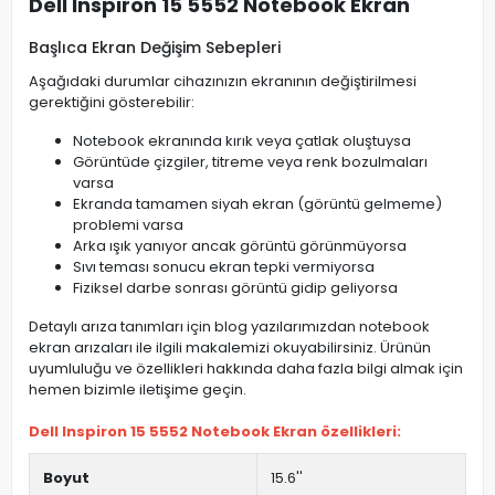
Dell Inspiron 15 5552 Notebook Ekran
Başlıca Ekran Değişim Sebepleri
Aşağıdaki durumlar cihazınızın ekranının değiştirilmesi
gerektiğini gösterebilir:
Notebook ekranında kırık veya çatlak oluştuysa
Görüntüde çizgiler, titreme veya renk bozulmaları
varsa
Ekranda tamamen siyah ekran (görüntü gelmeme)
problemi varsa
Arka ışık yanıyor ancak görüntü görünmüyorsa
Sıvı teması sonucu ekran tepki vermiyorsa
Fiziksel darbe sonrası görüntü gidip geliyorsa
Detaylı arıza tanımları için blog yazılarımızdan notebook
ekran arızaları ile ilgili makalemizi okuyabilirsiniz. Ürünün
uyumluluğu ve özellikleri hakkında daha fazla bilgi almak için
hemen bizimle iletişime geçin.
Dell Inspiron 15 5552 Notebook Ekran özellikleri:
Boyut
15.6''