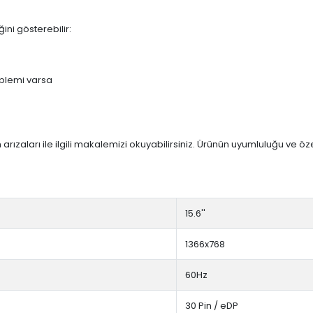
ini gösterebilir:
blemi varsa
arızaları ile ilgili makalemizi okuyabilirsiniz. Ürünün uyumluluğu ve ö
15.6''
1366x768
60Hz
30 Pin / eDP