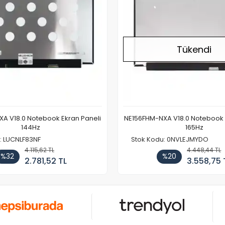
Tükendi
A V18.0 Notebook Ekran Paneli
NE156FHM-NXA V18.0 Notebook 
144Hz
165Hz
: LUCNLF83NF
Stok Kodu: 0NVLEJMYDO
4.115,62 TL
4.448,44 TL
%32
%20
2.781,52 TL
3.558,75 