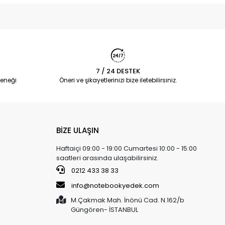
7 / 24 DESTEK
eneği
Öneri ve şikayetlerinizi bize iletebilirsiniz.
BİZE ULAŞIN
Haftaiçi 09:00 - 19:00 Cumartesi 10:00 - 15:00
saatleri arasında ulaşabilirsiniz.
0212 433 38 33
info@notebookyedek.com
M.Çakmak Mah. İnönü Cad. N.162/b
Güngören- İSTANBUL