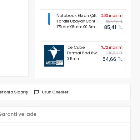
Notebook Ekran Çift
%63 indirim
Taraflı Uzayan Bant
227,76 TL
171mmX8mmX0.3mm
85,41 TL
(1 Set - 2 Adet)
Ice Cube
%72 indirim
Termal Pad 6w
198,38 TL
0.5mm
54,66 TL
50x50mm
efonla Sipariş
Ürün Önerileri
Garanti ve İade