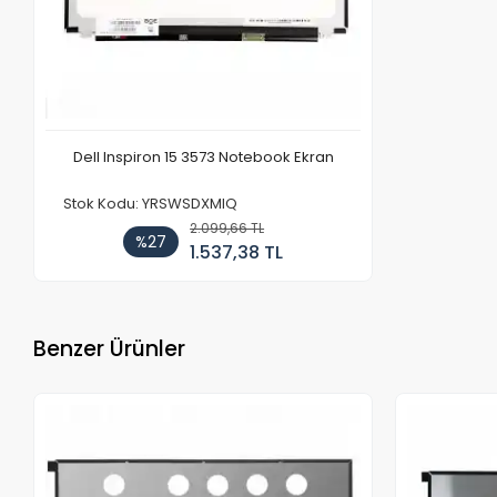
Dell Inspiron 15 3573 Notebook Ekran
Stok Kodu: YRSWSDXMIQ
2.099,66 TL
%27
1.537,38 TL
Benzer Ürünler
Stokta Yok