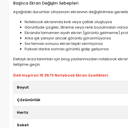
Başlıca Ekran Değişim Sebepleri
Aşağıdaki durumlar cihazınızın ekranının değiştirilmesi gerektiğ
Notebook ekranında kırık veya çatlak oluştuysa
Görüntüde çizgiler, titreme veya renk bozulmaları varsa
Ekranda tamamen siyah ekran (görüntü gelmeme) pro
Arka ışık yanıyor ancak görüntü görünmüyorsa
Sıvı teması sonucu ekran tepki vermiyorsa
Fiziksel darbe sonrası görüntü gidip geliyorsa
Detaylı arıza tanımları için blog yazılarımızdan notebook ekran 
iletişime geçin.
Dell Inspiron 15 3573 Notebook Ekran özellikleri:
Boyut
Çözünürlük
Hertz
Soket