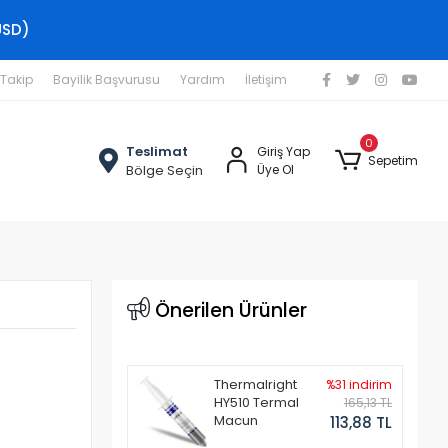
USD)
 Takip
Bayilik Başvurusu
Yardım
İletişim
0
Teslimat
Giriş Yap
Sepetim
Bölge Seçin
Üye Ol
Önerilen Ürünler
Thermalright
%31 indirim
HY510 Termal
165,13 TL
Macun
113,88 TL