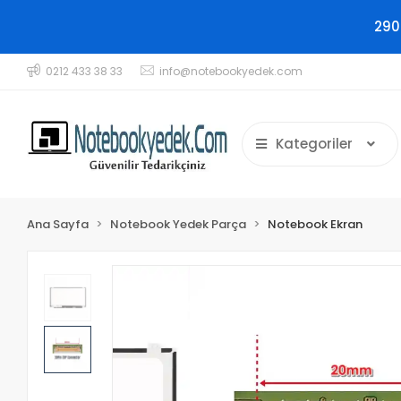
290
0212 433 38 33
info@notebookyedek.com
Kategoriler
Ana Sayfa
Notebook Yedek Parça
Notebook Ekran