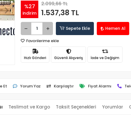
2.099,66 TL
%27
1.537,38 TL
indirim
Sepete Ekle
Hemen Al
Favorilerime ekle
Hızlı Gönderi
Güvenli Alışveriş
İade ve Değişim
e Et
Yorum Yaz
Karşılaştır
Fiyat Alarmı
Tel
sı
Teslimat ve Kargo
Taksit Seçenekleri
Yorumlar