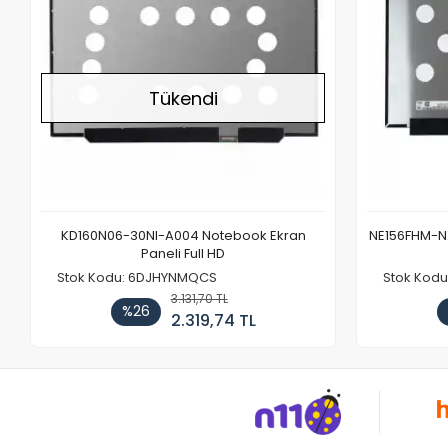
Tükendi
KD160N06-30NI-A004 Notebook Ekran
NE156FHM-NX
Paneli Full HD
Stok Kodu: 6DJHYNMQCS
Stok Kodu
3.131,70 TL
%26
2.319,74 TL