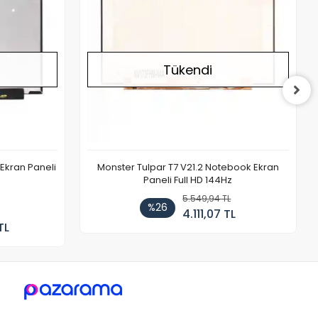
Tükendi
Ekran Paneli
Monster Tulpar T7 V21.2 Notebook Ekran
Paneli Full HD 144Hz
5.549,94 TL
%26
4.111,07 TL
TL