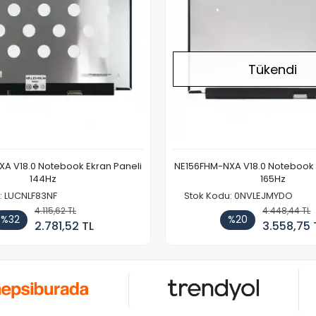
Tükendi
A V18.0 Notebook Ekran Paneli
NE156FHM-NXA V18.0 Notebook 
144Hz
165Hz
: LUCNLF83NF
Stok Kodu: 0NVLEJMYDO
4.115,62 TL
4.448,44 TL
%32
%20
2.781,52 TL
3.558,75 