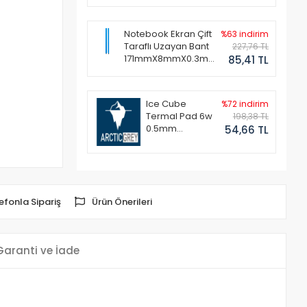
Notebook Ekran Çift
%63 indirim
Taraflı Uzayan Bant
227,76 TL
171mmX8mmX0.3mm
85,41 TL
(1 Set - 2 Adet)
Ice Cube
%72 indirim
Termal Pad 6w
198,38 TL
0.5mm
54,66 TL
50x50mm
efonla Sipariş
Ürün Önerileri
Garanti ve İade