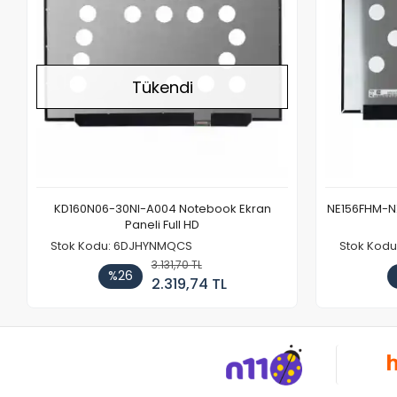
Tükendi
KD160N06-30NI-A004 Notebook Ekran
NE156FHM-NX
Paneli Full HD
Stok Kodu: 6DJHYNMQCS
Stok Kodu
3.131,70 TL
%26
2.319,74 TL