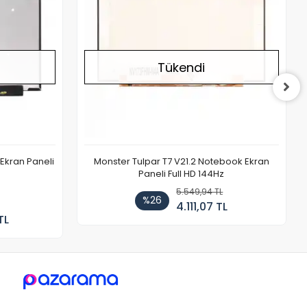
Tükendi
Ekran Paneli
Monster Tulpar T7 V21.2 Notebook Ekran
Paneli Full HD 144Hz
5.549,94 TL
%26
4.111,07 TL
TL