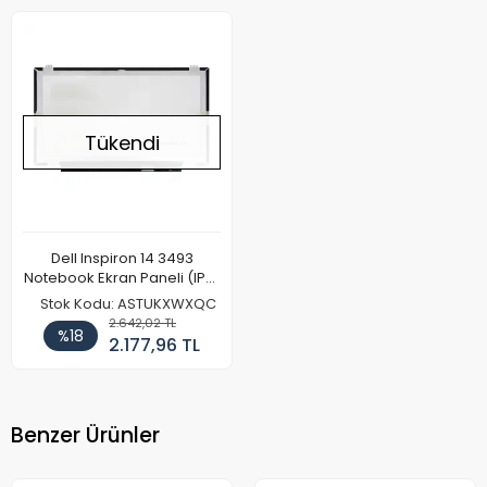
Tükendi
Dell Inspiron 14 3493
Notebook Ekran Paneli (IPS)
(FHD)
Stok Kodu: ASTUKXWXQC
2.642,02 TL
%18
2.177,96 TL
Benzer Ürünler