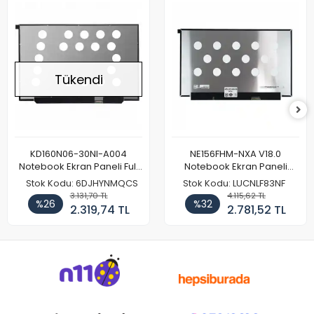
Tükendi
KD160N06-30NI-A004
NE156FHM-NXA V18.0
Notebook Ekran Paneli Full
Notebook Ekran Paneli
HD
144Hz
Stok Kodu: 6DJHYNMQCS
Stok Kodu: LUCNLF83NF
3.131,70 TL
4.115,62 TL
%26
%32
2.319,74 TL
2.781,52 TL