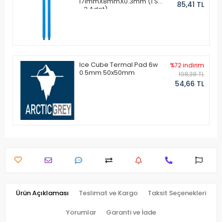
171mmX8mmX0.3mm (1 Set
85,41 TL
- 2 Adet)
Ice Cube Termal Pad 6w
%72 indirim
0.5mm 50x50mm
198,38 TL
54,66 TL
Ürün Açıklaması
Teslimat ve Kargo
Taksit Seçenekleri
Yorumlar
Garanti ve İade