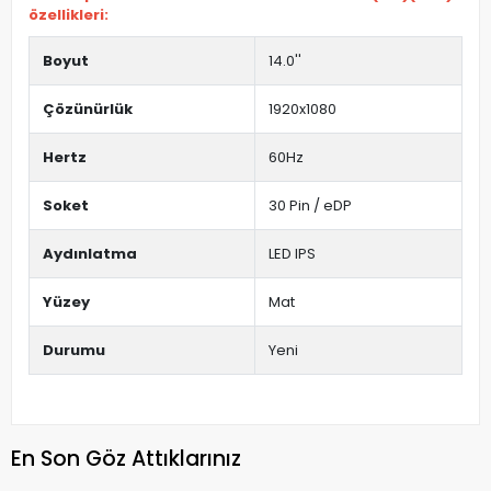
özellikleri:
Boyut
14.0''
Çözünürlük
1920x1080
Hertz
60Hz
Soket
30 Pin / eDP
Aydınlatma
LED IPS
Yüzey
Mat
Durumu
Yeni
En Son Göz Attıklarınız