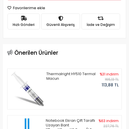
Favorilerime ekle
Hızlı Gönderi
Güvenli Alışveriş
İade ve Değişim
Önerilen Ürünler
Thermalright HY510 Termal
%31 indirim
Macun
165,13 TL
113,88 TL
Notebook Ekran Çift Taraflı
%63 indirim
Uzayan Bant
227,76 TL