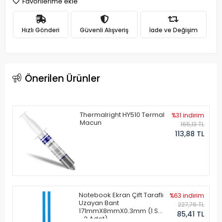
Favorilerime ekle
Hızlı Gönderi
Güvenli Alışveriş
İade ve Değişim
Önerilen Ürünler
Thermalright HY510 Termal
%31 indirim
Macun
165,13 TL
113,88 TL
Notebook Ekran Çift Taraflı
%63 indirim
Uzayan Bant
227,76 TL
171mmX8mmX0.3mm (1 Set
85,41 TL
- 2 Adet)