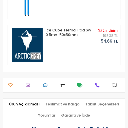
Ice Cube Termal Pad 6w
%72 indirim
0.5mm 50x50mm
198,38 TL
54,66 TL
Ürün Açıklaması
Teslimat ve Kargo
Taksit Seçenekleri
Yorumlar
Garanti ve İade