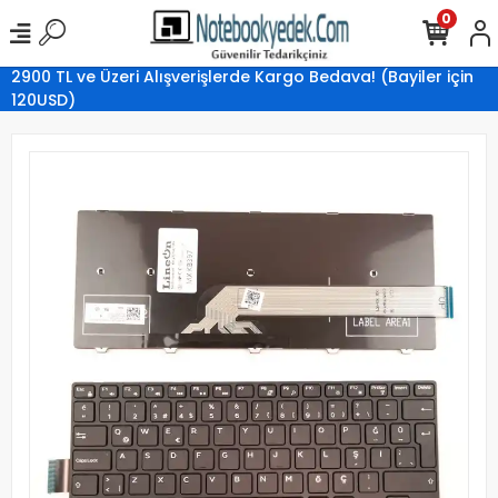
0
2900 TL ve Üzeri Alışverişlerde Kargo Bedava! (Bayiler için
120USD)