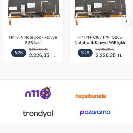
HP 16-N Notebook Klavye
HP TPN-C167 TPN-Q265
RGB Işıklı
Notebook Klavye RGB Işıklı
3.005,86 TL
3.005,86 TL
%26
%26
2.226,35 TL
2.226,35 TL