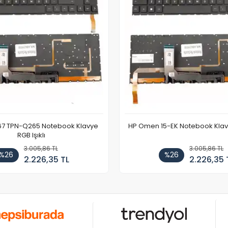
67 TPN-Q265 Notebook Klavye
HP Omen 15-EK Notebook Klavye
RGB Işıklı
3.005,86 TL
3.005,86 TL
%26
%26
2.226,35 TL
2.226,35 