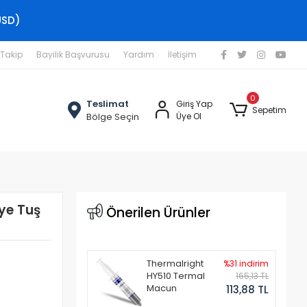
USD)
 Takip
Bayilik Başvurusu
Yardım
İletişim
0
Teslimat
Giriş Yap
Sepetim
Bölge Seçin
Üye Ol
vye Tuş
Önerilen Ürünler
Thermalright
%31 indirim
HY510 Termal
165,13 TL
Macun
113,88 TL