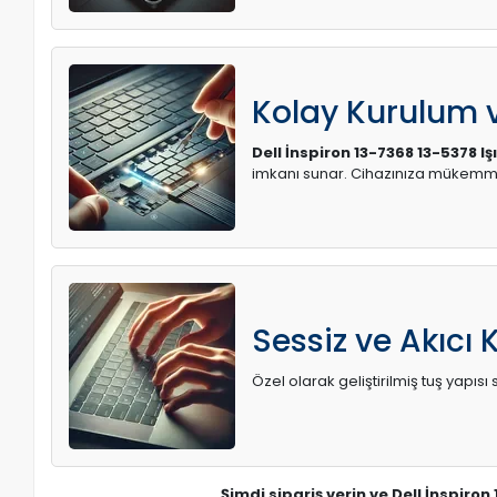
Kolay Kurulum
Dell İnspiron 13-7368 13-5378 Iş
imkanı sunar. Cihazınıza mükemme
Sessiz ve Akıcı 
Özel olarak geliştirilmiş tuş yapı
Şimdi sipariş verin ve Dell İnspiron