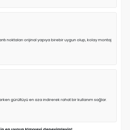
ntı noktaları orijinal yapıya birebir uygun olup, kolay montaj
rken gürültüyü en aza indirerek rahat bir kullanım sağlar.
 için en uygun klavyeyi deneyimleyin!