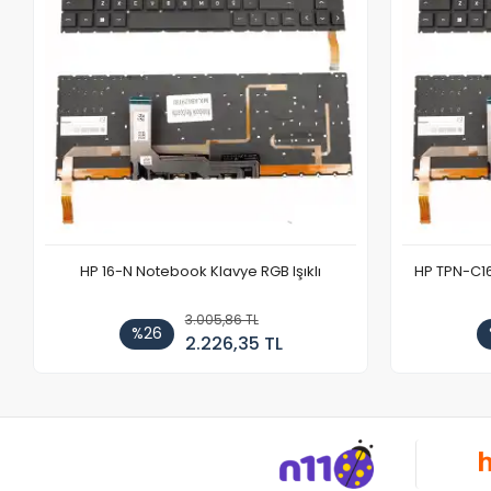
HP 16-N Notebook Klavye RGB Işıklı
HP TPN-C1
3.005,86 TL
%26
2.226,35 TL