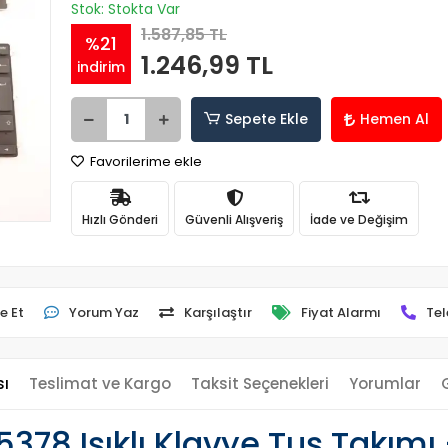
Stok: Stokta Var
1.587,85 TL
%21
1.246,99 TL
indirim
Sepete Ekle
Hemen Al
Favorilerime ekle
Hızlı Gönderi
Güvenli Alışveriş
İade ve Değişim
e Et
Yorum Yaz
Karşılaştır
Fiyat Alarmı
Tel
sı
Teslimat ve Kargo
Taksit Seçenekleri
Yorumlar
5378 Işıklı Klavye Tuş Takım