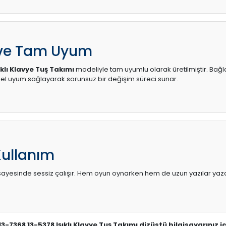
 ve Tam Uyum
ıklı Klavye Tuş Takımı
modeliyle tam uyumlu olarak üretilmiştir. Bağla
l uyum sağlayarak sorunsuz bir değişim süreci sunar.
Kullanım
sı sayesinde sessiz çalışır. Hem oyun oynarken hem de uzun yazılar yaza
 13-7368 13-5378 Işıklı Klavye Tuş Takımı dizüstü bilgisayarınız