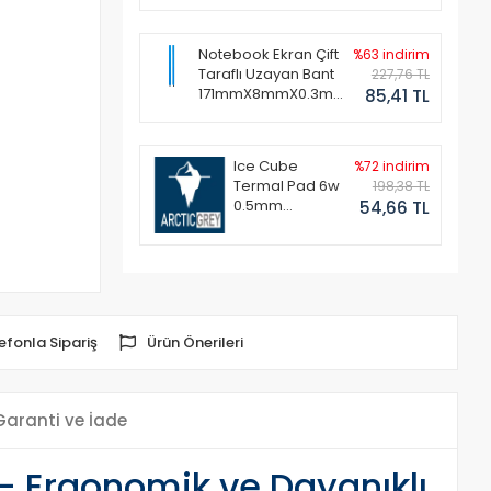
Notebook Ekran Çift
%63 indirim
Taraflı Uzayan Bant
227,76 TL
171mmX8mmX0.3mm
85,41 TL
(1 Set - 2 Adet)
Ice Cube
%72 indirim
Termal Pad 6w
198,38 TL
0.5mm
54,66 TL
50x50mm
efonla Sipariş
Ürün Önerileri
Garanti ve İade
ı - Ergonomik ve Dayanıklı