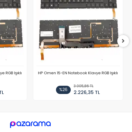
 RGB Işıklı
HP Omen 15-EN Notebook Klavye RGB Işıklı
3.005,86 TL
%26
TL
2.226,35 TL