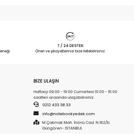
7 / 24 DESTEK
eneği
Öneri ve şikayetlerinizi bize iletebilirsiniz.
BİZE ULAŞIN
Haftaiçi 09:00 - 19:00 Cumartesi 10:00 - 15:00
saatleri arasında ulaşabilirsiniz.
0212 433 38 33
info@notebookyedek.com
M.Çakmak Mah. İnönü Cad. N.162/b
Güngören- İSTANBUL