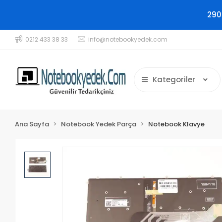
290
0212 433 38 33
info@notebookyedek.com
Kategoriler
Ana Sayfa
Notebook Yedek Parça
Notebook Klavye