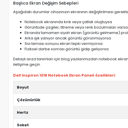
Başlıca Ekran Değişim Sebepleri
Aşağıdaki durumlar cihazınızın ekranının değiştirilmesi gerektiğ
Notebook ekranında kırık veya çatlak oluştuysa
Görüntüde çizgiler, titreme veya renk bozulmaları varsa
Ekranda tamamen siyah ekran (görüntü gelmeme) pro
Arka ışık yanıyor ancak görüntü görünmüyorsa
Sıvı teması sonucu ekran tepki vermiyorsa
Fiziksel darbe sonrası görüntü gidip geliyorsa
Detaylı arıza tanımları için blog yazılarımızdan notebook ekran 
iletişime geçin.
Dell Inspiron 1018 Notebook Ekran Paneli özellikleri:
Boyut
Çözünürlük
Hertz
Soket