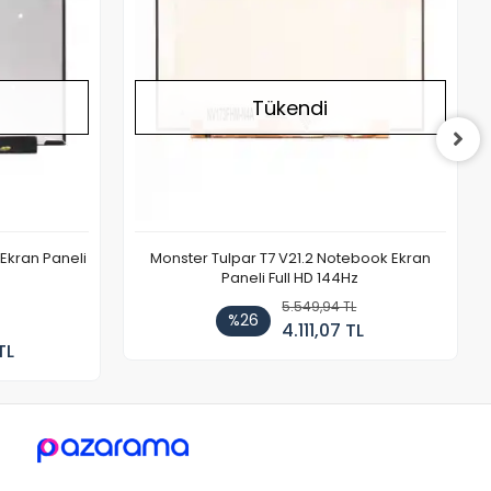
Tükendi
Ekran Paneli
Monster Tulpar T7 V21.2 Notebook Ekran
Paneli Full HD 144Hz
5.549,94 TL
%26
4.111,07 TL
TL