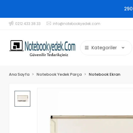
290
0212 433 38 33
info@notebookyedek.com
Kategoriler
Ana Sayfa
Notebook Yedek Parça
Notebook Ekran