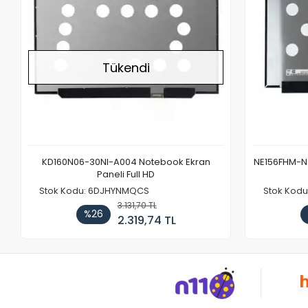
Tükendi
KD160N06-30NI-A004 Notebook Ekran
NE156FHM-NX
Paneli Full HD
Stok Kodu: 6DJHYNMQCS
Stok Kodu
3.131,70 TL
%26
2.319,74 TL