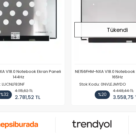
Tükendi
A V18.0 Notebook Ekran Paneli
NE156FHM-NXA V18.0 Notebook 
144Hz
165Hz
: LUCNLF83NF
Stok Kodu: 0NVLEJMYDO
4.115,62 TL
4.448,44 TL
%32
%20
2.781,52 TL
3.558,75 