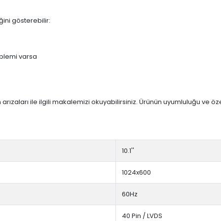
ini gösterebilir:
blemi varsa
arızaları ile ilgili makalemizi okuyabilirsiniz. Ürünün uyumluluğu ve ö
10.1''
1024x600
60Hz
40 Pin / LVDS