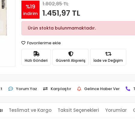
1.802,85 TL
%19
1.451,97 TL
indirim
Ürün stokta bulunmamaktadır.
Favorilerime ekle
Hızlı Gönderi
Güvenli Alışveriş
İade ve Değişim
Et
Yorum Yaz
Karşılaştır
Gelince Haber Ver
sı
Teslimat ve Kargo
Taksit Seçenekleri
Yorumlar