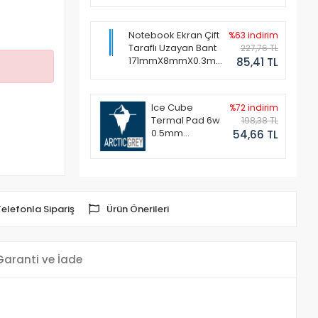
Notebook Ekran Çift
%63 indirim
Taraflı Uzayan Bant
227,76 TL
171mmX8mmX0.3mm
85,41 TL
(1 Set - 2 Adet)
Ice Cube
%72 indirim
Termal Pad 6w
198,38 TL
0.5mm
54,66 TL
50x50mm
Telefonla Sipariş
Ürün Önerileri
Garanti ve İade