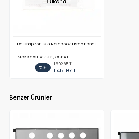
Tükendi
Dell Inspiron 1018 Notebook Ekran Paneli
Stok Kodu: XCGHQOCBAT
1.802,85 TL
%19
1.451,97 TL
Benzer Ürünler
Stokta Yok