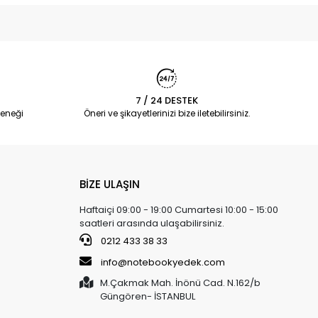
7 / 24 DESTEK
eneği
Öneri ve şikayetlerinizi bize iletebilirsiniz.
BİZE ULAŞIN
Haftaiçi 09:00 - 19:00 Cumartesi 10:00 - 15:00
saatleri arasında ulaşabilirsiniz.
0212 433 38 33
info@notebookyedek.com
M.Çakmak Mah. İnönü Cad. N.162/b
Güngören- İSTANBUL