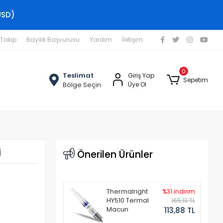
USD)
 Takip
Bayilik Başvurusu
Yardım
İletişim
0
Teslimat
Giriş Yap
Sepetim
Bölge Seçin
Üye Ol
i
Önerilen Ürünler
Thermalright
%31 indirim
HY510 Termal
165,13 TL
Macun
113,88 TL