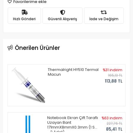
Favorilerime ekle
Hızlı Gönderi
Güvenli Alışveriş
İade ve Değişim
Önerilen Ürünler
Thermalright HY510 Termal
%31 indirim
Macun
165,13 TL
113,88 TL
Notebook Ekran Çift Taraflı
%63 indirim
Uzayan Bant
227,76 TL
171mmX8mmX0.3mm (1 Set
85,41 TL
- 2 Adet)