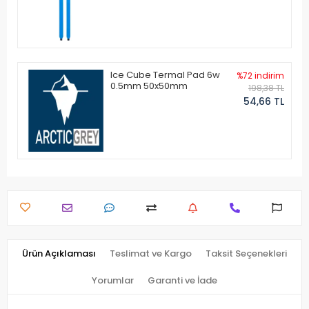
Ice Cube Termal Pad 6w
%72 indirim
0.5mm 50x50mm
198,38 TL
54,66 TL
Ürün Açıklaması
Teslimat ve Kargo
Taksit Seçenekleri
Yorumlar
Garanti ve İade