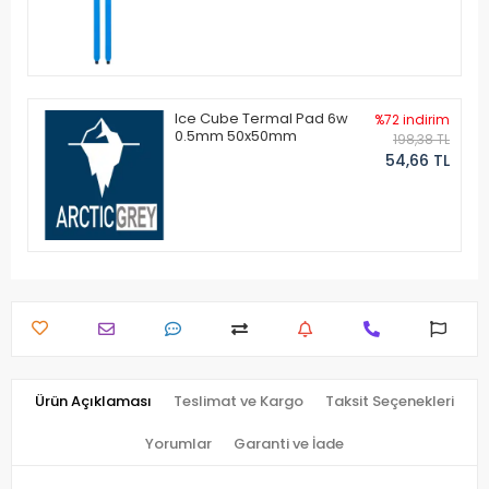
Ice Cube Termal Pad 6w
%72 indirim
0.5mm 50x50mm
198,38 TL
54,66 TL
Ürün Açıklaması
Teslimat ve Kargo
Taksit Seçenekleri
Yorumlar
Garanti ve İade