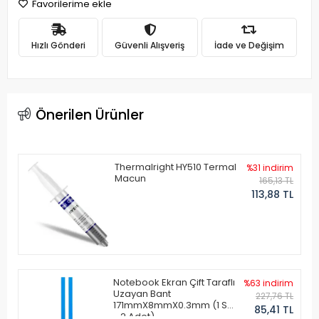
Favorilerime ekle
Hızlı Gönderi
Güvenli Alışveriş
İade ve Değişim
Önerilen Ürünler
Thermalright HY510 Termal
%31 indirim
Macun
165,13 TL
113,88 TL
Notebook Ekran Çift Taraflı
%63 indirim
Uzayan Bant
227,76 TL
171mmX8mmX0.3mm (1 Set
85,41 TL
- 2 Adet)