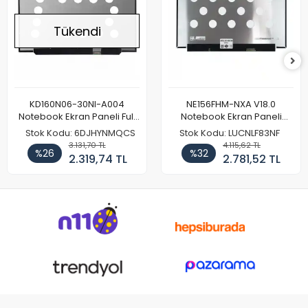
Tükendi
KD160N06-30NI-A004
NE156FHM-NXA V18.0
Notebook Ekran Paneli Full
Notebook Ekran Paneli
HD
144Hz
Stok Kodu: 6DJHYNMQCS
Stok Kodu: LUCNLF83NF
3.131,70 TL
4.115,62 TL
%26
%32
2.319,74 TL
2.781,52 TL