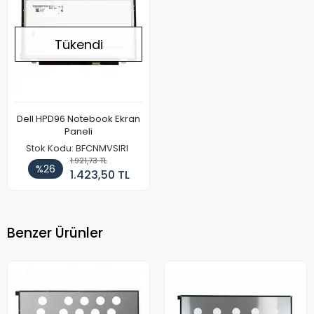
Tükendi
Dell HPD96 Notebook Ekran
Paneli
Stok Kodu: BFCNMVSIRI
1.921,73 TL
%26
1.423,50 TL
Benzer Ürünler