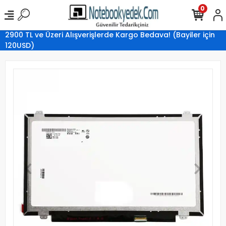
0
2900 TL ve Üzeri Alışverişlerde Kargo Bedava! (Bayiler için
120USD)