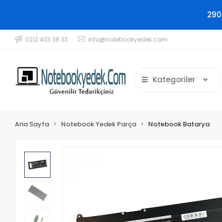
290
0212 433 38 33
info@notebookyedek.com
Kategoriler
Ana Sayfa
Notebook Yedek Parça
Notebook Batarya