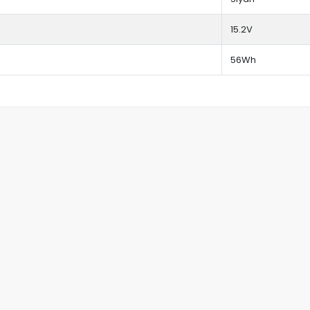
15.2V
56Wh