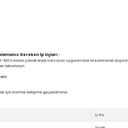
lamanız Gereken İp Uçları :
yi %5-%10'a kadar yüksek enerji harcayan uygulamalar ile kullanarak düşürü
n tekrarlaryın .
ktir.
 için bizimle iletişime geçebilirsiniz.
Li-Po
Siyah