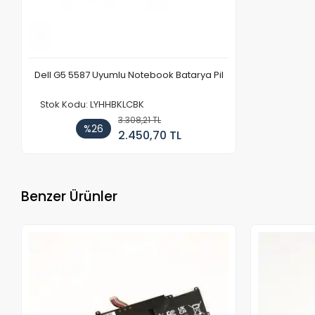
Dell G5 5587 Uyumlu Notebook Batarya Pil
Stok Kodu: LYHHBKLCBK
3.308,21 TL
%26
2.450,70 TL
Benzer Ürünler