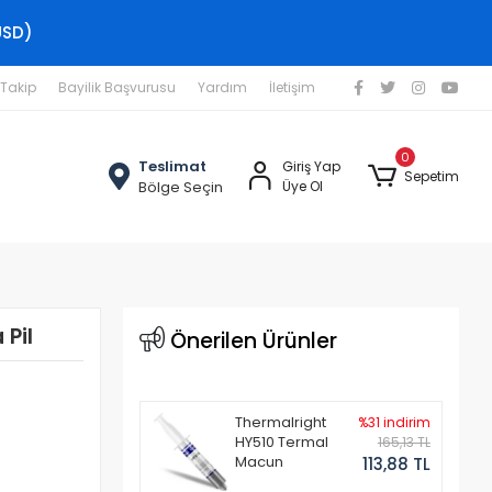
USD)
 Takip
Bayilik Başvurusu
Yardım
İletişim
0
Teslimat
Giriş Yap
Sepetim
Bölge Seçin
Üye Ol
Pil
Önerilen Ürünler
Thermalright
%31 indirim
HY510 Termal
165,13 TL
Macun
113,88 TL