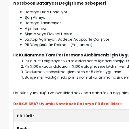
Notebook Bataryası Değiştirme Sebepleri
Batarya Hızla Boşalıyor
Şarj Almıyor
Batarya Tanınmıyor
Aşırı Isınma
Şişme veya Fiziksel Hasar
Laptop Açılmıyor, Sadece Adaptörle Çalışıyor
Pil Döngüsünün Dolması (Yaşlanma)
İlk Kullanımda Tam Performans Alabilmeniz için Uygu
Pili dizüstü bilgisayarınıza taktıktan sonra içindeki enerji
Pili %100'e kadar doldurun , %100'e ulaşmaz ise 1.Adımı yenide
Doldurma ve boşaltma işlemini en az 5 defa uygulayın.
Bu işlemleri yaptığınızda piliniz normal kullanıma hazır deme
Ürünün uyumluluğu ve özellikleri hakkında daha fazla bilgi almak
Dell G5 5587 Uyumlu Notebook Batarya Pil özellikleri:
Pil Türü :
Renk :