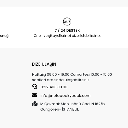
7 / 24 DESTEK
eneği
Öneri ve şikayetlerinizi bize iletebilirsiniz.
BİZE ULAŞIN
Haftaiçi 09:00 - 19:00 Cumartesi 10:00 - 15:00
saatleri arasında ulaşabilirsiniz.
0212 433 38 33
info@notebookyedek.com
M.Çakmak Mah. İnönü Cad. N.162/b
Güngören- İSTANBUL