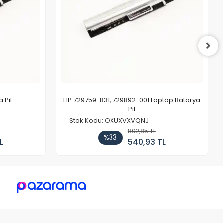
 Pil
HP 729759-831, 729892-001 Laptop Batarya
Pil
Stok Kodu: OXUXVXVQNJ
802,85 TL
%33
L
540,93 TL