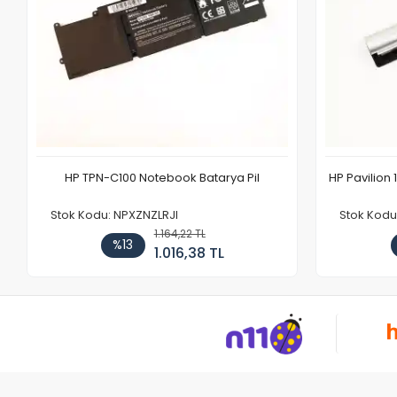
HP TPN-C100 Notebook Batarya Pil
HP Pavilion 
Stok Kodu: NPXZNZLRJI
Stok Kod
1.164,22 TL
%13
1.016,38 TL