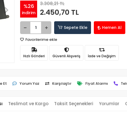
3.308,21 TL
%26
2.450,70 TL
indirim
Sepete Ekle
Hemen Al
Favorilerime ekle
Hızlı Gönderi
Güvenli Alışveriş
İade ve Değişim
e Et
Yorum Yaz
Karşılaştır
Fiyat Alarmı
Tel
sı
Teslimat ve Kargo
Taksit Seçenekleri
Yorumlar