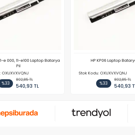
11-e 000, 11-e100 Laptop Batarya
HP KP06 Laptop Batarya
Pil
u: OXUXVXVQNJ
Stok Kodu: OXUXVXVQNJ
802,85 TL
802,85 TL
%33
%33
540,93 TL
540,93 T