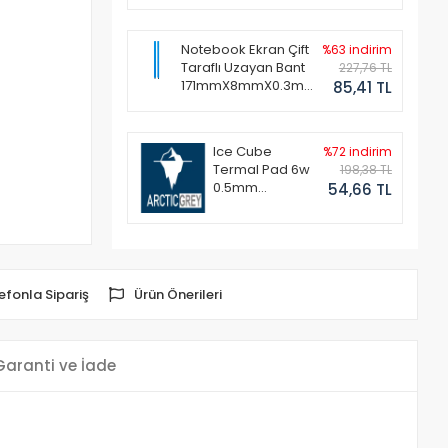
Notebook Ekran Çift
%63 indirim
Taraflı Uzayan Bant
227,76 TL
171mmX8mmX0.3mm
85,41 TL
(1 Set - 2 Adet)
Ice Cube
%72 indirim
Termal Pad 6w
198,38 TL
0.5mm
54,66 TL
50x50mm
efonla Sipariş
Ürün Önerileri
Garanti ve İade