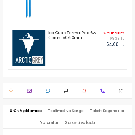
Ice Cube Termal Pad 6w
%72 indirim
0.5mm 50x50mm
198,38 TL
54,66 TL
Ürün Açıklaması
Teslimat ve Kargo
Taksit Seçenekleri
Yorumlar
Garanti ve İade