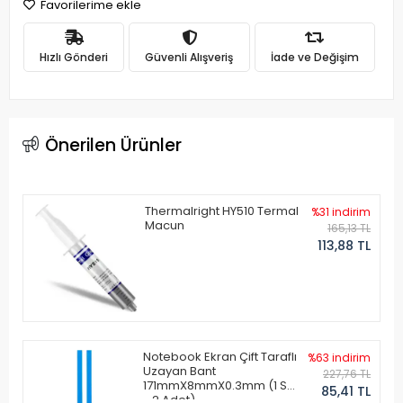
Favorilerime ekle
Hızlı Gönderi
Güvenli Alışveriş
İade ve Değişim
Önerilen Ürünler
Thermalright HY510 Termal
%31 indirim
Macun
165,13 TL
113,88 TL
Notebook Ekran Çift Taraflı
%63 indirim
Uzayan Bant
227,76 TL
171mmX8mmX0.3mm (1 Set
85,41 TL
- 2 Adet)