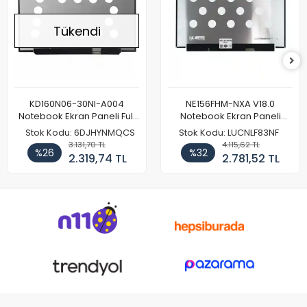
Tükendi
KD160N06-30NI-A004
NE156FHM-NXA V18.0
Notebook Ekran Paneli Full
Notebook Ekran Paneli
HD
144Hz
Stok Kodu: 6DJHYNMQCS
Stok Kodu: LUCNLF83NF
3.131,70 TL
4.115,62 TL
%26
%32
2.319,74 TL
2.781,52 TL