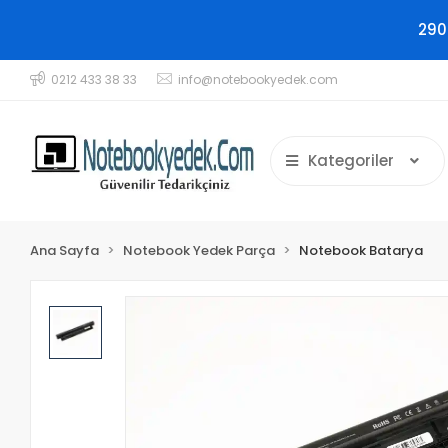
290
0212 433 38 33
info@notebookyedek.com
Kategoriler
Ana Sayfa
Notebook Yedek Parça
Notebook Batarya