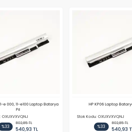
11-e 000, 11-e100 Laptop Batarya
HP KP06 Laptop Batarya
Pil
u: OXUXVXVQNJ
Stok Kodu: OXUXVXVQNJ
802,85 TL
802,85 TL
%33
%33
540,93 TL
540,93 T