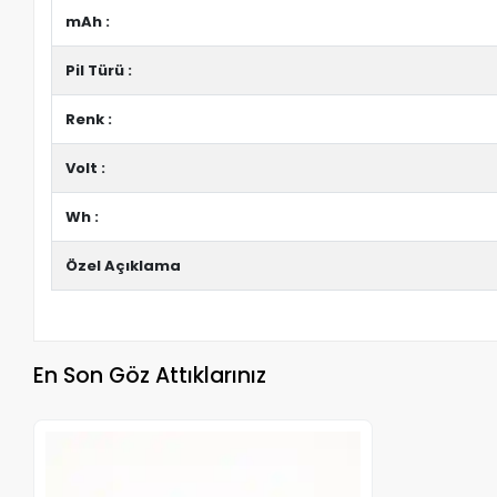
mAh :
Pil Türü :
Renk :
Volt :
Wh :
Özel Açıklama
En Son Göz Attıklarınız
Stokta Yok