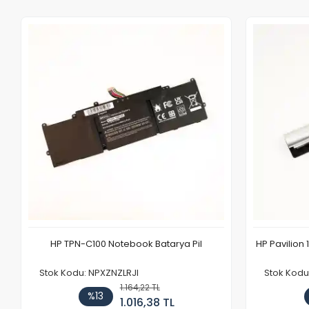
HP TPN-C100 Notebook Batarya Pil
HP Pavilion 
Stok Kodu: NPXZNZLRJI
Stok Kod
1.164,22 TL
%13
1.016,38 TL