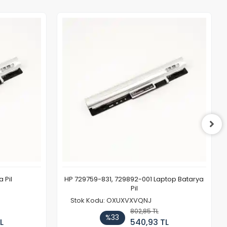
 Pil
HP 729759-831, 729892-001 Laptop Batarya
Pil
Stok Kodu: OXUXVXVQNJ
802,85 TL
%33
L
540,93 TL