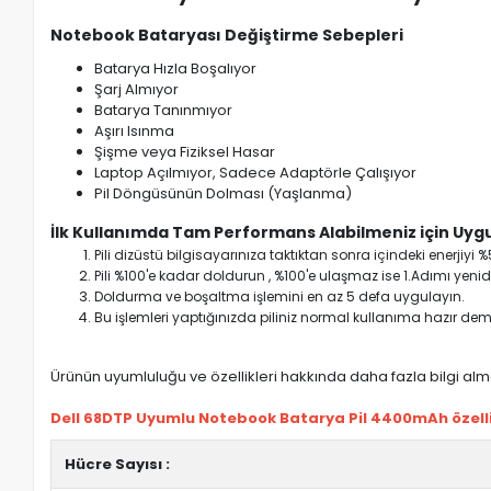
Notebook Bataryası Değiştirme Sebepleri
Batarya Hızla Boşalıyor
Şarj Almıyor
Batarya Tanınmıyor
Aşırı Isınma
Şişme veya Fiziksel Hasar
Laptop Açılmıyor, Sadece Adaptörle Çalışıyor
Pil Döngüsünün Dolması (Yaşlanma)
İlk Kullanımda Tam Performans Alabilmeniz için Uygu
Pili dizüstü bilgisayarınıza taktıktan sonra içindeki enerji
Pili %100'e kadar doldurun , %100'e ulaşmaz ise 1.Adımı yenide
Doldurma ve boşaltma işlemini en az 5 defa uygulayın.
Bu işlemleri yaptığınızda piliniz normal kullanıma hazır deme
Ürünün uyumluluğu ve özellikleri hakkında daha fazla bilgi almak
Dell 68DTP Uyumlu Notebook Batarya Pil 4400mAh özellik
Hücre Sayısı :