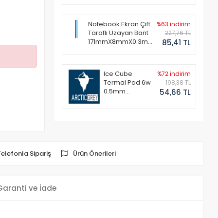
Notebook Ekran Çift
%63 indirim
Taraflı Uzayan Bant
227,76 TL
171mmX8mmX0.3mm
85,41 TL
(1 Set - 2 Adet)
Ice Cube
%72 indirim
Termal Pad 6w
198,38 TL
0.5mm
54,66 TL
50x50mm
Telefonla Sipariş
Ürün Önerileri
Garanti ve İade