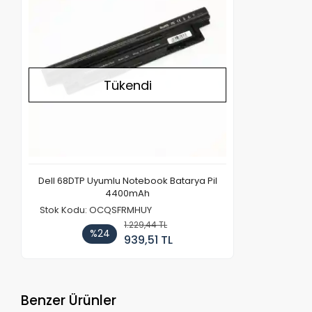
Tükendi
Dell 68DTP Uyumlu Notebook Batarya Pil
4400mAh
Stok Kodu: OCQSFRMHUY
1.229,44 TL
%24
939,51 TL
Benzer Ürünler