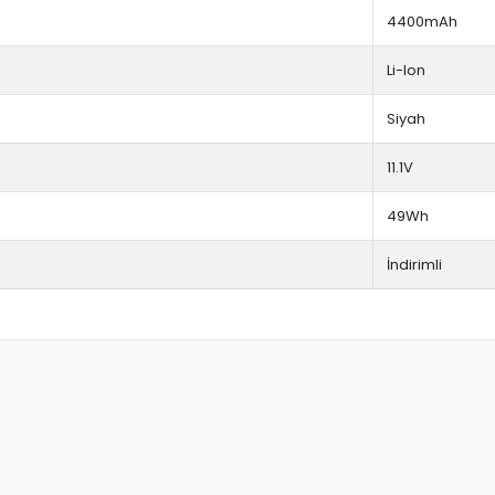
4400mAh
Li-Ion
Siyah
11.1V
49Wh
İndirimli