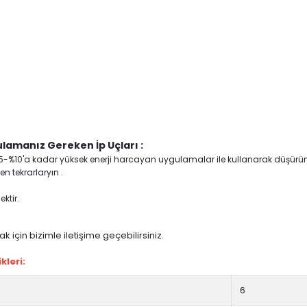
lamanız Gereken İp Uçları :
yi %5-%10'a kadar yüksek enerji harcayan uygulamalar ile kullanarak düşürü
n tekrarlaryın .
ktir.
 için bizimle iletişime geçebilirsiniz.
leri:
6