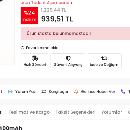
Ürün Tedarik Aşamasında
1.229,44 TL
%24
939,51 TL
indirim
Ürün stokta bulunmamaktadır.
Favorilerime ekle
Hızlı Gönderi
Güvenli Alışveriş
İade ve Değişim
Et
Yorum Yaz
Karşılaştır
Gelince Haber Ver
sı
Teslimat ve Kargo
Taksit Seçenekleri
Yorumlar
 4400mAh