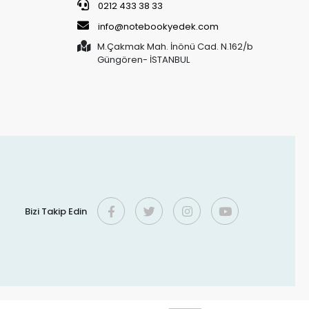
0212 433 38 33
info@notebookyedek.com
M.Çakmak Mah. İnönü Cad. N.162/b
Güngören- İSTANBUL
Bizi Takip Edin