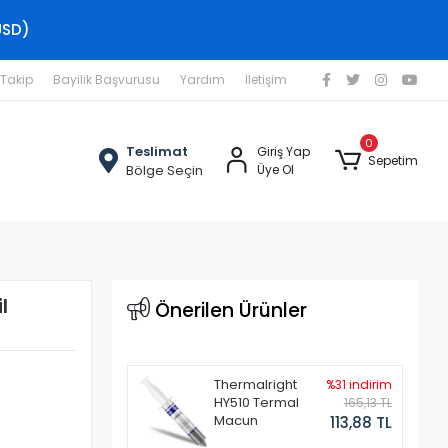
USD)
 Takip
Bayilik Başvurusu
Yardım
İletişim
0
Teslimat
Giriş Yap
Sepetim
Bölge Seçin
Üye Ol
l
Önerilen Ürünler
Thermalright
%31 indirim
HY510 Termal
165,13 TL
Macun
113,88 TL