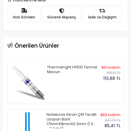
Favorilerime ekle
Hızlı Gönderi
Güvenli Alışveriş
İade ve Değişim
Önerilen Ürünler
Thermalright HY510 Termal
%31 indirim
Macun
165,13 TL
113,88 TL
Notebook Ekran Çift Taraflı
%63 indirim
Uzayan Bant
227,76 TL
171mmX8mmX0.3mm (1 Set
85,41 TL
- 2 Adet)