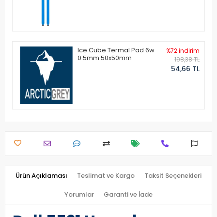
Ice Cube Termal Pad 6w
%72 indirim
0.5mm 50x50mm
198,38 TL
54,66 TL
Ürün Açıklaması
Teslimat ve Kargo
Taksit Seçenekleri
Yorumlar
Garanti ve İade