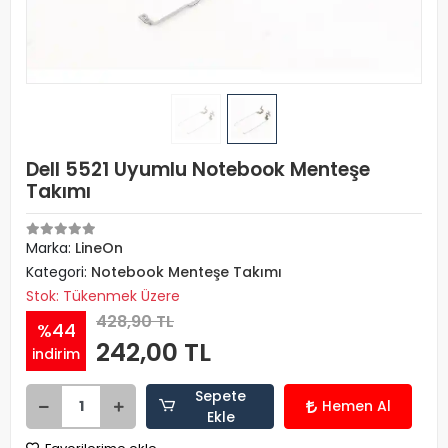
Dell 5521 Uyumlu Notebook Menteşe
Takımı
Marka:
LineOn
Kategori:
Notebook Menteşe Takımı
Stok: Tükenmek Üzere
428,90 TL
%44
242,00 TL
indirim
Sepete
Hemen Al
Ekle