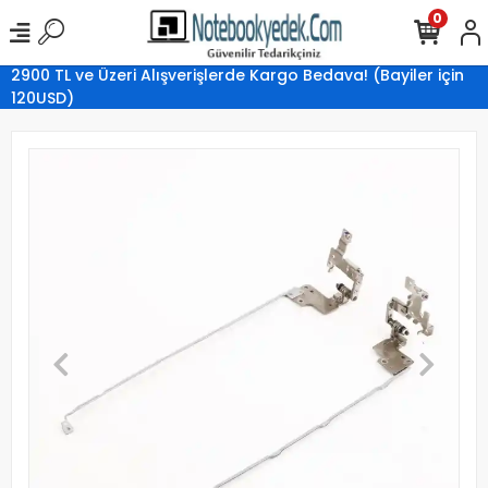
0
2900 TL ve Üzeri Alışverişlerde Kargo Bedava! (Bayiler için
120USD)