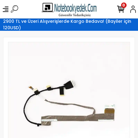
0
2900 TL ve Üzeri Alışverişlerde Kargo Bedava! (Bayiler için
120USD)