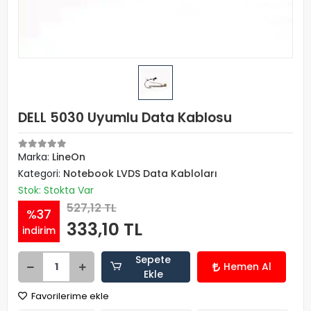
DELL 5030 Uyumlu Data Kablosu
Marka:
LineOn
Kategori:
Notebook LVDS Data Kabloları
Stok: Stokta Var
527,12 TL
%37
333,10 TL
indirim
Sepete
Hemen Al
Ekle
Favorilerime ekle