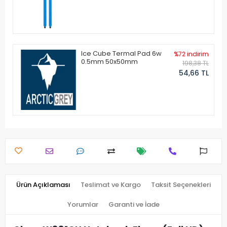
Ice Cube Termal Pad 6w
%72 indirim
0.5mm 50x50mm
198,38 TL
54,66 TL
Ürün Açıklaması
Teslimat ve Kargo
Taksit Seçenekleri
Yorumlar
Garanti ve İade