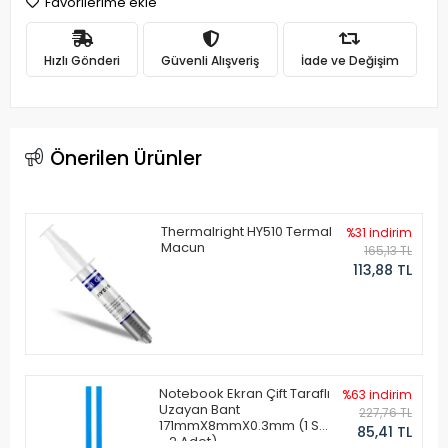
Favorilerime ekle
Hızlı Gönderi
Güvenli Alışveriş
İade ve Değişim
Önerilen Ürünler
Thermalright HY510 Termal
%31 indirim
Macun
165,13 TL
113,88 TL
Notebook Ekran Çift Taraflı
%63 indirim
Uzayan Bant
227,76 TL
171mmX8mmX0.3mm (1 Set
85,41 TL
- 2 Adet)