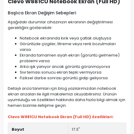
Clevo W881CU Notebook Ekran (Full HD)
Başlıca Ekran Değişim Sebepleri
Aşağıdaki durumlar cihazınızın ekranının değiştirilmesi
gerektiğini gösterebilir:
Notebook ekranında kırık veya çatlak oluştuysa
Görüntüde çizgiler, titreme veya renk bozulmaları
varsa
Ekranda tamamen siyah ekran (görüntü gelmeme)
problemi varsa
Arka ışık yanıyor ancak görüntü görünmüyorsa
Sıvı teması sonucu ekran tepki vermiyorsa
Fiziksel darbe sonrası görüntü gidip geliyorsa
Detaylı arıza tanımları için blog yazılarımızdan notebook
ekran arızaları ile ilgili makalemizi okuyabilirsiniz. Ürünün
uyumluluğu ve özellikleri hakkında daha fazla bilgi almak için
hemen bizimle iletişime geçin.
Clevo W881CU Notebook Ekran (Full HD) özellikleri:
Boyut
17.3''