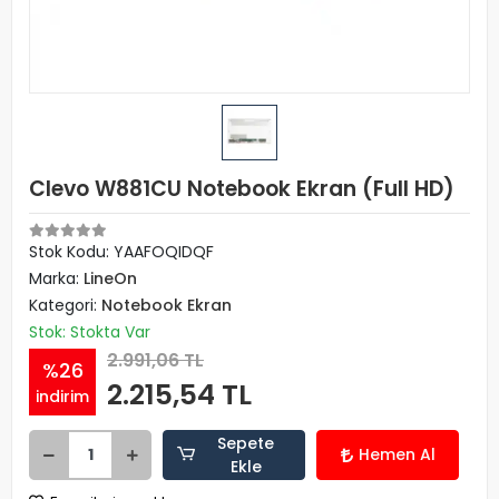
Clevo W881CU Notebook Ekran (Full HD)
Stok Kodu: YAAFOQIDQF
Marka:
LineOn
Kategori:
Notebook Ekran
Stok: Stokta Var
2.991,06 TL
%26
2.215,54 TL
indirim
Sepete
Hemen Al
Ekle