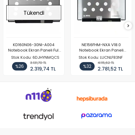
Tükendi
KD160N06-30NI-A004
NE156FHM-NXA V18.0
Notebook Ekran Paneli Full
Notebook Ekran Paneli
HD
144Hz
Stok Kodu: 6DJHYNMQCS
Stok Kodu: LUCNLF83NF
3.131,70 TL
4.115,62 TL
%26
%32
2.319,74 TL
2.781,52 TL