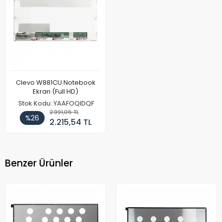
Clevo W881CU Notebook
Ekran (Full HD)
Stok Kodu: YAAFOQIDQF
2.991,06 TL
%26
2.215,54 TL
Benzer Ürünler