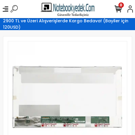
0
2900 TL ve Üzeri Alışverişlerde Kargo Bedava! (Bayiler için
120USD)