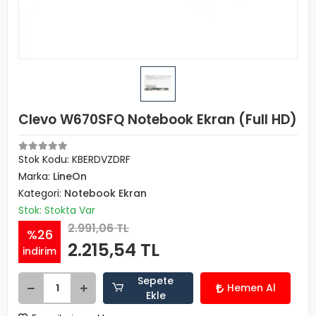
Clevo W670SFQ Notebook Ekran (Full HD)
Stok Kodu: KBERDVZDRF
Marka:
LineOn
Kategori:
Notebook Ekran
Stok: Stokta Var
2.991,06 TL
%26
2.215,54 TL
indirim
Sepete
Hemen Al
Ekle