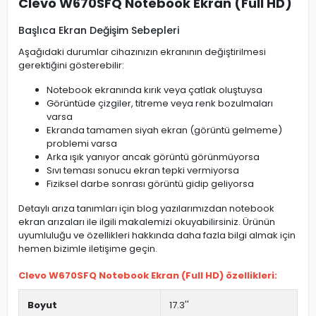
Clevo W670SFQ Notebook Ekran (Full HD)
Başlıca Ekran Değişim Sebepleri
Aşağıdaki durumlar cihazınızın ekranının değiştirilmesi
gerektiğini gösterebilir:
Notebook ekranında kırık veya çatlak oluştuysa
Görüntüde çizgiler, titreme veya renk bozulmaları
varsa
Ekranda tamamen siyah ekran (görüntü gelmeme)
problemi varsa
Arka ışık yanıyor ancak görüntü görünmüyorsa
Sıvı teması sonucu ekran tepki vermiyorsa
Fiziksel darbe sonrası görüntü gidip geliyorsa
Detaylı arıza tanımları için blog yazılarımızdan notebook
ekran arızaları ile ilgili makalemizi okuyabilirsiniz. Ürünün
uyumluluğu ve özellikleri hakkında daha fazla bilgi almak için
hemen bizimle iletişime geçin.
Clevo W670SFQ Notebook Ekran (Full HD) özellikleri:
Boyut
17.3''