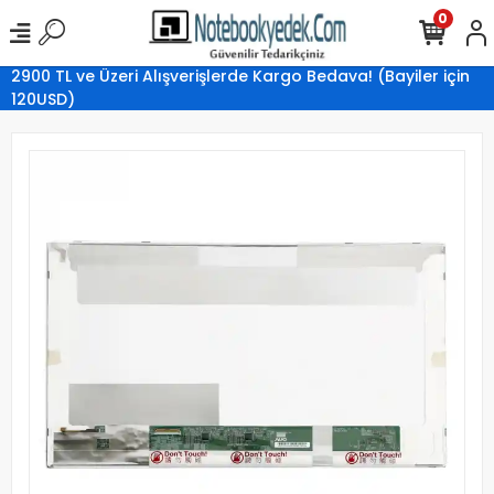
0
2900 TL ve Üzeri Alışverişlerde Kargo Bedava! (Bayiler için
120USD)