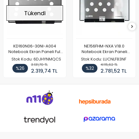
Tükendi
KD160N06-30NI-A004
NE156FHM-NXA V18.0
Notebook Ekran Paneli Full
Notebook Ekran Paneli
HD
144Hz
Stok Kodu: 6DJHYNMQCS
Stok Kodu: LUCNLF83NF
3.131,70 TL
4.115,62 TL
%26
%32
2.319,74 TL
2.781,52 TL