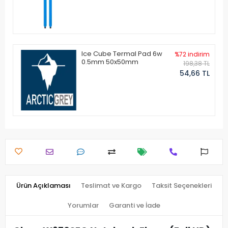
Ice Cube Termal Pad 6w
%72 indirim
0.5mm 50x50mm
198,38 TL
54,66 TL
Ürün Açıklaması
Teslimat ve Kargo
Taksit Seçenekleri
Yorumlar
Garanti ve İade