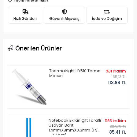
Favorilerime ekle
Hızlı Gönderi
Güvenli Alışveriş
İade ve Değişim
Önerilen Ürünler
Thermalright HY510 Termal
%31 indirim
Macun
165,13 TL
113,88 TL
Notebook Ekran Çift Taraflı
%63 indirim
Uzayan Bant
227,76 TL
171mmX8mmX0.3mm (1 Set
85,41 TL
- 2 Adet)