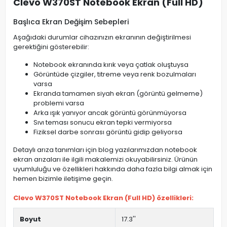
Clevo W370ST Notebook Ekran (Full HD)
Başlıca Ekran Değişim Sebepleri
Aşağıdaki durumlar cihazınızın ekranının değiştirilmesi
gerektiğini gösterebilir:
Notebook ekranında kırık veya çatlak oluştuysa
Görüntüde çizgiler, titreme veya renk bozulmaları
varsa
Ekranda tamamen siyah ekran (görüntü gelmeme)
problemi varsa
Arka ışık yanıyor ancak görüntü görünmüyorsa
Sıvı teması sonucu ekran tepki vermiyorsa
Fiziksel darbe sonrası görüntü gidip geliyorsa
Detaylı arıza tanımları için blog yazılarımızdan notebook
ekran arızaları ile ilgili makalemizi okuyabilirsiniz. Ürünün
uyumluluğu ve özellikleri hakkında daha fazla bilgi almak için
hemen bizimle iletişime geçin.
Clevo W370ST Notebook Ekran (Full HD) özellikleri:
Boyut
17.3''