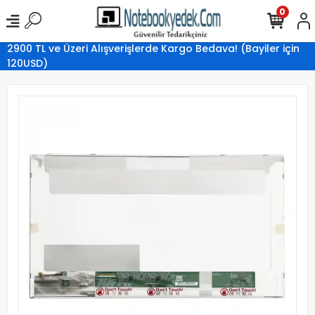
0
2900 TL ve Üzeri Alışverişlerde Kargo Bedava! (Bayiler için
120USD)