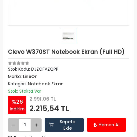
Clevo W370ST Notebook Ekran (Full HD)
Stok Kodu: DJZOFAZQPP
Marka:
LineOn
Kategori:
Notebook Ekran
Stok: Stokta Var
2.991,06 TL
%26
2.215,54 TL
indirim
Sepete
Hemen Al
Ekle