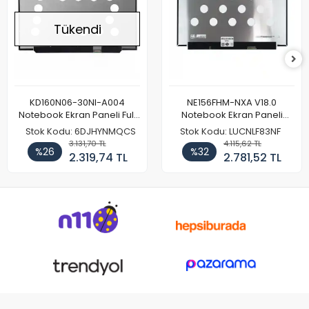
Tükendi
KD160N06-30NI-A004
NE156FHM-NXA V18.0
Notebook Ekran Paneli Full
Notebook Ekran Paneli
HD
144Hz
Stok Kodu: 6DJHYNMQCS
Stok Kodu: LUCNLF83NF
3.131,70 TL
4.115,62 TL
%26
%32
2.319,74 TL
2.781,52 TL