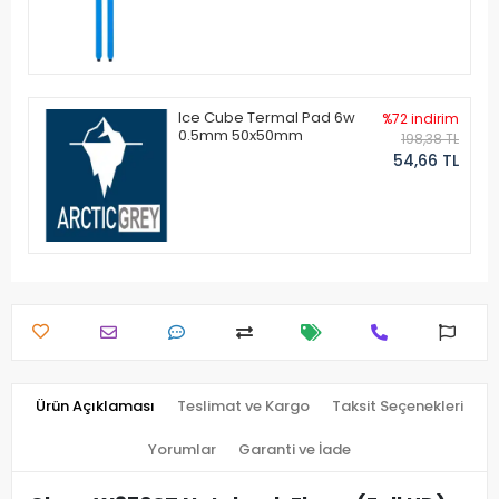
Ice Cube Termal Pad 6w
%72 indirim
0.5mm 50x50mm
198,38 TL
54,66 TL
Ürün Açıklaması
Teslimat ve Kargo
Taksit Seçenekleri
Yorumlar
Garanti ve İade