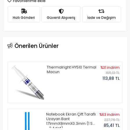
Favorilerime ekle
Hızlı Gönderi
Güvenli Alışveriş
İade ve Değişim
Önerilen Ürünler
Thermalright HY510 Termal
%31 indirim
Macun
165,13 TL
113,88 TL
Notebook Ekran Çift Taraflı
%63 indirim
Uzayan Bant
227,76 TL
171mmX8mmX0.3mm (1 Set
85,41 TL
- 2 Adet)