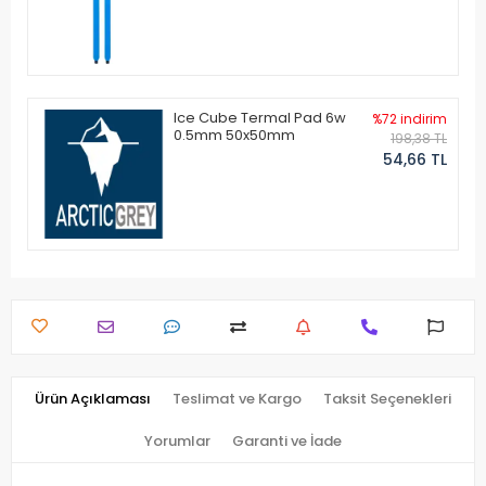
Ice Cube Termal Pad 6w
%72 indirim
0.5mm 50x50mm
198,38 TL
54,66 TL
Ürün Açıklaması
Teslimat ve Kargo
Taksit Seçenekleri
Yorumlar
Garanti ve İade