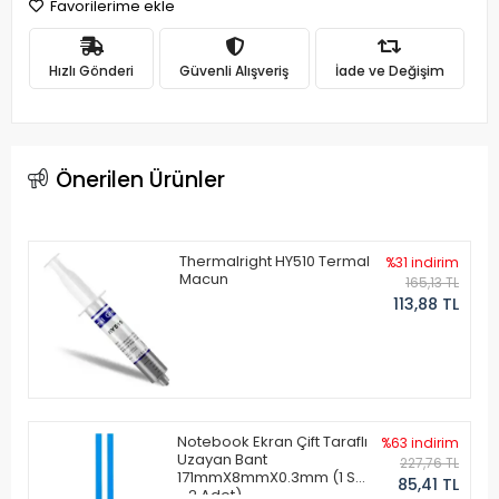
Favorilerime ekle
Hızlı Gönderi
Güvenli Alışveriş
İade ve Değişim
Önerilen Ürünler
Thermalright HY510 Termal
%31 indirim
Macun
165,13 TL
113,88 TL
Notebook Ekran Çift Taraflı
%63 indirim
Uzayan Bant
227,76 TL
171mmX8mmX0.3mm (1 Set
85,41 TL
- 2 Adet)