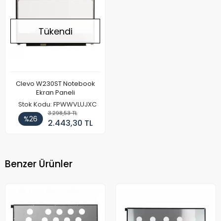
Tükendi
Clevo W230ST Notebook
Ekran Paneli
Stok Kodu: FPWWVLUJXC
3.298,53 TL
%26
2.443,30 TL
Benzer Ürünler