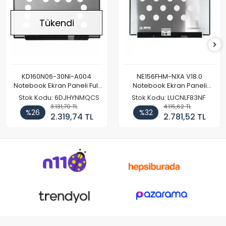
Tükendi
KD160N06-30NI-A004
NE156FHM-NXA V18.0
Notebook Ekran Paneli Full
Notebook Ekran Paneli
HD
144Hz
Stok Kodu: 6DJHYNMQCS
Stok Kodu: LUCNLF83NF
3.131,70 TL
4.115,62 TL
%26
%32
2.319,74 TL
2.781,52 TL