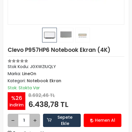
Clevo P957HP6 Notebook Ekran (4K)
Stok Kodu: JGXWZIUQLY
Marka:
LineOn
Kategori:
Notebook Ekran
Stok: Stokta Var
8.692,46 TL
%26
6.438,78 TL
indirim
Sepete
Hemen Al
Ekle