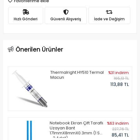
Favorilerime ekle
Hızlı Gönderi
Güvenli Alışveriş
İade ve Değişim
Önerilen Ürünler
Thermalright HY510 Termal
%31 indirim
Macun
165,13 TL
113,88 TL
Notebook Ekran Çift Taraflı
%63 indirim
Uzayan Bant
227,76 TL
171mmX8mmX0.3mm (1 Set
85,41 TL
- 2 Adet)