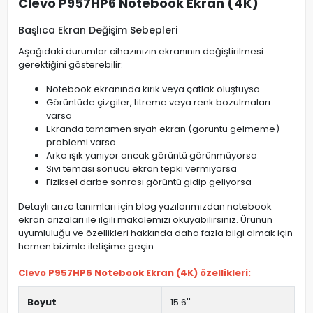
Clevo P957HP6 Notebook Ekran (4K)
Başlıca Ekran Değişim Sebepleri
Aşağıdaki durumlar cihazınızın ekranının değiştirilmesi
gerektiğini gösterebilir:
Notebook ekranında kırık veya çatlak oluştuysa
Görüntüde çizgiler, titreme veya renk bozulmaları
varsa
Ekranda tamamen siyah ekran (görüntü gelmeme)
problemi varsa
Arka ışık yanıyor ancak görüntü görünmüyorsa
Sıvı teması sonucu ekran tepki vermiyorsa
Fiziksel darbe sonrası görüntü gidip geliyorsa
Detaylı arıza tanımları için blog yazılarımızdan notebook
ekran arızaları ile ilgili makalemizi okuyabilirsiniz. Ürünün
uyumluluğu ve özellikleri hakkında daha fazla bilgi almak için
hemen bizimle iletişime geçin.
Clevo P957HP6 Notebook Ekran (4K) özellikleri:
Boyut
15.6''