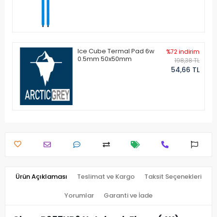
Ice Cube Termal Pad 6w
%72 indirim
0.5mm 50x50mm
198,38 TL
54,66 TL
Ürün Açıklaması
Teslimat ve Kargo
Taksit Seçenekleri
Yorumlar
Garanti ve İade