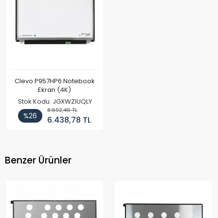
Clevo P957HP6 Notebook
Ekran (4K)
Stok Kodu: JGXWZIUQLY
8.692,46 TL
%26
6.438,78 TL
Benzer Ürünler