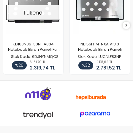
Tükendi
KD160N06-30NI-A004
NE156FHM-NXA V18.0
Notebook Ekran Paneli Full
Notebook Ekran Paneli
HD
144Hz
Stok Kodu: 6DJHYNMQCS
Stok Kodu: LUCNLF83NF
3.131,70 TL
4.115,62 TL
%26
%32
2.319,74 TL
2.781,52 TL