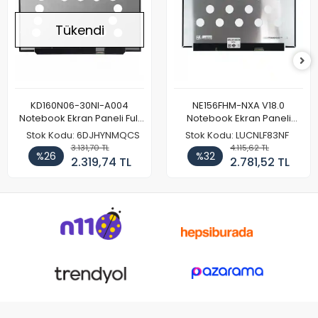
Tükendi
KD160N06-30NI-A004
NE156FHM-NXA V18.0
Notebook Ekran Paneli Full
Notebook Ekran Paneli
HD
144Hz
Stok Kodu: 6DJHYNMQCS
Stok Kodu: LUCNLF83NF
3.131,70 TL
4.115,62 TL
%26
%32
2.319,74 TL
2.781,52 TL