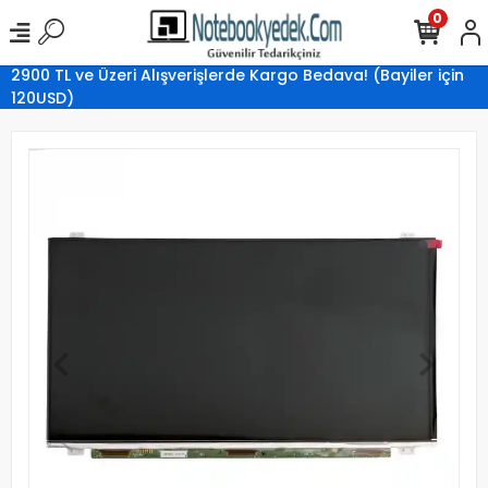
0
2900 TL ve Üzeri Alışverişlerde Kargo Bedava! (Bayiler için
120USD)