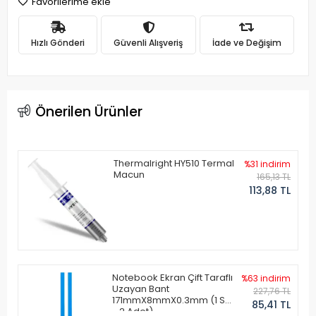
Favorilerime ekle
Hızlı Gönderi
Güvenli Alışveriş
İade ve Değişim
Önerilen Ürünler
Thermalright HY510 Termal
%31 indirim
Macun
165,13 TL
113,88 TL
Notebook Ekran Çift Taraflı
%63 indirim
Uzayan Bant
227,76 TL
171mmX8mmX0.3mm (1 Set
85,41 TL
- 2 Adet)