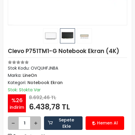
Clevo P751TM1-G Notebook Ekran (4K)
Stok Kodu: OVQUHFJNBA
Marka:
LineOn
Kategori:
Notebook Ekran
Stok: Stokta Var
8.692,46 TL
%26
6.438,78 TL
indirim
Sepete
Hemen Al
Ekle