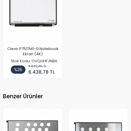
Clevo P751TM1-G Notebook
Ekran (4K)
Stok Kodu: OVQUHFJNBA
8.692,46 TL
%26
6.438,78 TL
Benzer Ürünler