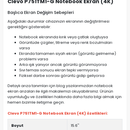
Clevo P751TM1-G Notebook Ekran (4K)
Başlıca Ekran Değişim Sebepleri
Aşağıdaki durumlar cihazınızın ekranının değiştirilmesi
gerektiğini gösterebilir:
Notebook ekranında kırık veya çatlak oluştuysa
Görüntüde çizgiler, titreme veya renk bozulmaları
varsa
Ekranda tamamen siyah ekran (görüntü gelmeme)
problemi varsa
Arka ışık yanıyor ancak görüntü görünmüyorsa
Sıvı teması sonucu ekran tepki vermiyorsa
Fiziksel darbe sonrası görüntü gidip geliyorsa
Detaylı arıza tanımları için blog yazılarımızdan notebook
ekran arızaları ile ilgili makalemizi okuyabilirsiniz. Ürünün
uyumluluğu ve özellikleri hakkında daha fazla bilgi almak için
hemen bizimle iletişime geçin.
Clevo P751TM1-G Notebook Ekran (4K) özellikleri:
Boyut
15.6''