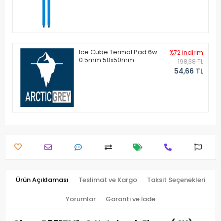
Ice Cube Termal Pad 6w
%72 indirim
0.5mm 50x50mm
198,38 TL
54,66 TL
Ürün Açıklaması
Teslimat ve Kargo
Taksit Seçenekleri
Yorumlar
Garanti ve İade