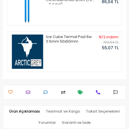
86,04 TL
- 2 Adet)
Ice Cube Termal Pad 6w
%72 indirim
0.5mm 50x50mm
199,84 TL
55,07 TL
Ürün Açıklaması
Teslimat ve Kargo
Taksit Seçenekleri
Yorumlar
Garanti ve İade