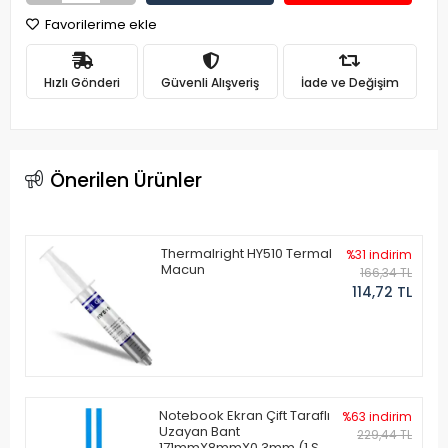
Favorilerime ekle
Hızlı Gönderi
Güvenli Alışveriş
İade ve Değişim
Önerilen Ürünler
Thermalright HY510 Termal
%31 indirim
Macun
166,34 TL
114,72 TL
Notebook Ekran Çift Taraflı
%63 indirim
Uzayan Bant
229,44 TL
171mmX8mmX0.3mm (1 Set