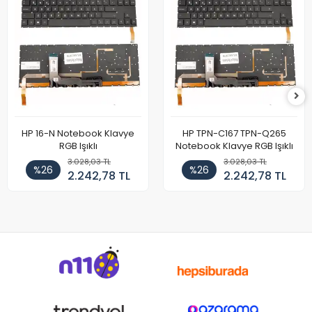
HP 16-N Notebook Klavye
HP TPN-C167 TPN-Q265
RGB Işıklı
Notebook Klavye RGB Işıklı
3.028,03 TL
3.028,03 TL
%26
%26
2.242,78 TL
2.242,78 TL