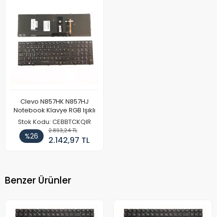
Clevo N857HK N857HJ
Notebook Klavye RGB Işıklı
Stok Kodu: CEBBTCKQIR
2.893,24 TL
%26
2.142,97 TL
Benzer Ürünler