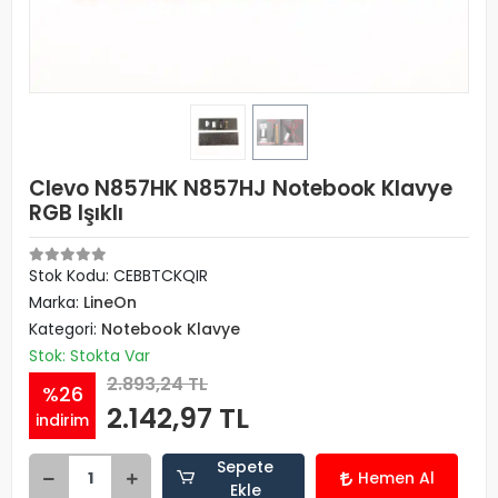
Clevo N857HK N857HJ Notebook Klavye
RGB Işıklı
Stok Kodu: CEBBTCKQIR
Marka:
LineOn
Kategori:
Notebook Klavye
Stok: Stokta Var
2.893,24 TL
%26
2.142,97 TL
indirim
Sepete
Hemen Al
Ekle