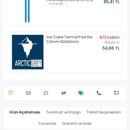
85,41 TL
- 2 Adet)
Ice Cube Termal Pad 6w
%72 indirim
0.5mm 50x50mm
198,38 TL
54,66 TL
Ürün Açıklaması
Teslimat ve Kargo
Taksit Seçenekleri
Yorumlar
Garanti ve İade