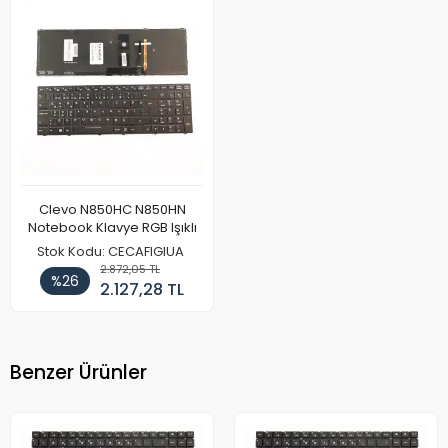
Clevo N850HC N850HN
Notebook Klavye RGB Işıklı
Stok Kodu: CECAFIGIUA
2.872,05 TL
%26
2.127,28 TL
Benzer Ürünler