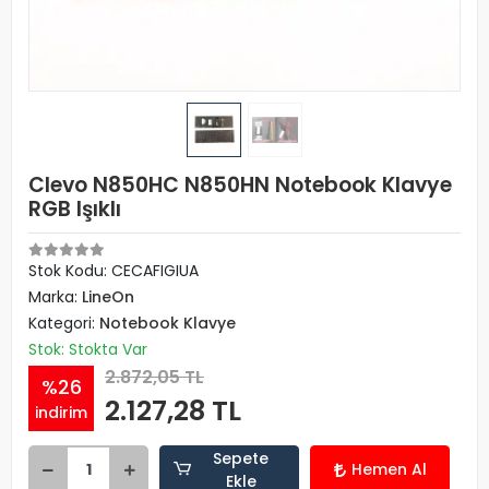
Clevo N850HC N850HN Notebook Klavye
RGB Işıklı
Stok Kodu: CECAFIGIUA
Marka:
LineOn
Kategori:
Notebook Klavye
Stok: Stokta Var
2.872,05 TL
%26
2.127,28 TL
indirim
Sepete
Hemen Al
Ekle