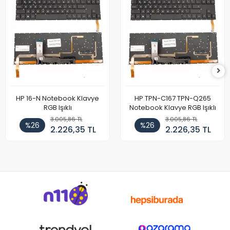
HP 16-N Notebook Klavye
HP TPN-C167 TPN-Q265
RGB Işıklı
Notebook Klavye RGB Işıklı
3.005,86 TL
3.005,86 TL
%26
%26
2.226,35 TL
2.226,35 TL