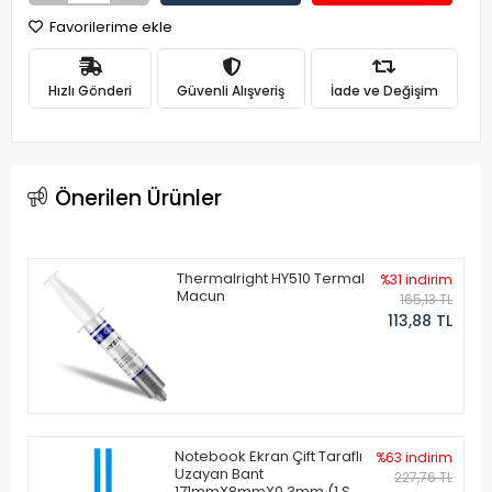
Favorilerime ekle
Hızlı Gönderi
Güvenli Alışveriş
İade ve Değişim
Önerilen Ürünler
Thermalright HY510 Termal
%31 indirim
Macun
165,13 TL
113,88 TL
Notebook Ekran Çift Taraflı
%63 indirim
Uzayan Bant
227,76 TL
171mmX8mmX0.3mm (1 Set