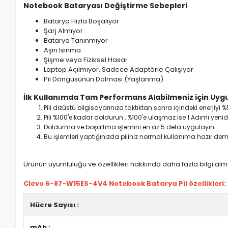
Notebook Bataryası Değiştirme Sebepleri
Batarya Hızla Boşalıyor
Şarj Almıyor
Batarya Tanınmıyor
Aşırı Isınma
Şişme veya Fiziksel Hasar
Laptop Açılmıyor, Sadece Adaptörle Çalışıyor
Pil Döngüsünün Dolması (Yaşlanma)
İlk Kullanımda Tam Performans Alabilmeniz için Uygu
Pili dizüstü bilgisayarınıza taktıktan sonra içindeki enerji
Pili %100'e kadar doldurun , %100'e ulaşmaz ise 1.Adımı yenide
Doldurma ve boşaltma işlemini en az 5 defa uygulayın.
Bu işlemleri yaptığınızda piliniz normal kullanıma hazır deme
Ürünün uyumluluğu ve özellikleri hakkında daha fazla bilgi almak
Clevo 6-87-W15ES-4V4 Notebook Batarya Pil özellikleri:
Hücre Sayısı :
mAh :