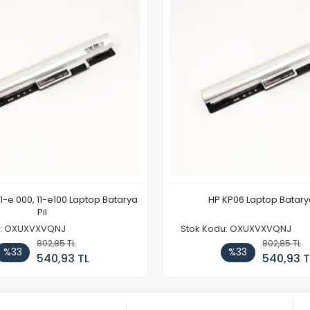
11-e 000, 11-e100 Laptop Batarya
HP KP06 Laptop Batarya
Pil
u: OXUXVXVQNJ
Stok Kodu: OXUXVXVQNJ
802,85 TL
802,85 TL
%33
%33
540,93 TL
540,93 T