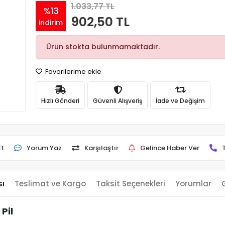
1.033,77 TL
%13
902,50 TL
indirim
Ürün stokta bulunmamaktadır.
Favorilerime ekle
Hızlı Gönderi
Güvenli Alışveriş
İade ve Değişim
Et
Yorum Yaz
Karşılaştır
Gelince Haber Ver
sı
Teslimat ve Kargo
Taksit Seçenekleri
Yorumlar
Pil