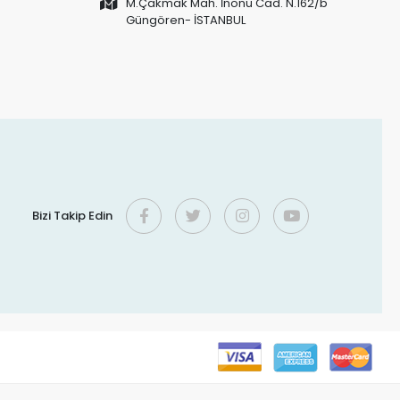
M.Çakmak Mah. İnönü Cad. N.162/b
Güngören- İSTANBUL
Bizi Takip Edin