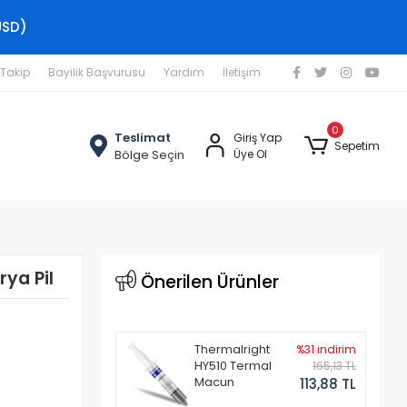
USD)
 Takip
Bayilik Başvurusu
Yardım
İletişim
0
Teslimat
Giriş Yap
Sepetim
Bölge Seçin
Üye Ol
ya Pil
Önerilen Ürünler
Thermalright
%31 indirim
HY510 Termal
165,13 TL
Macun
113,88 TL