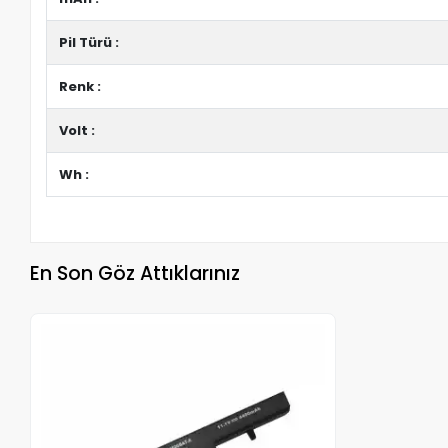
Pil Türü :
Renk :
Volt :
Wh :
En Son Göz Attıklarınız
Stokta Yok