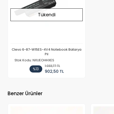
Tükendi
Clevo 6-87-W15ES-4V4 Notebook Batarya
Pil
Stok Kodu: NXUEOHHXES
1.033,77 TL
%13
902,50 TL
Benzer Ürünler