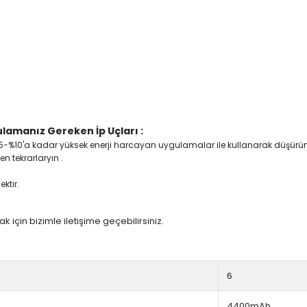
lamanız Gereken İp Uçları :
yi %5-%10'a kadar yüksek enerji harcayan uygulamalar ile kullanarak düşürü
n tekrarlaryın .
ktir.
 için bizimle iletişime geçebilirsiniz.
6
4400mAh