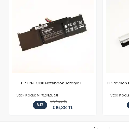
HP TPN-C100 Notebook Batarya Pil
HP Pavilion 
Stok Kodu: NPXZNZLRJI
Stok Kod
1.164,22 TL
%13
1.016,38 TL