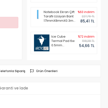
Notebook Ekran Çift
%63 indirim
Taraflı Uzayan Bant
227,76 TL
171mmX8mmX0.3mm
85,41 TL
(1 Set - 2 Adet)
Ice Cube
%72 indirim
Termal Pad 6w
198,38 TL
0.5mm
54,66 TL
50x50mm
Telefonla Sipariş
Ürün Önerileri
Garanti ve İade