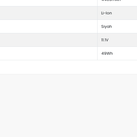
Li-Ion
Siyah
11.1V
49Wh