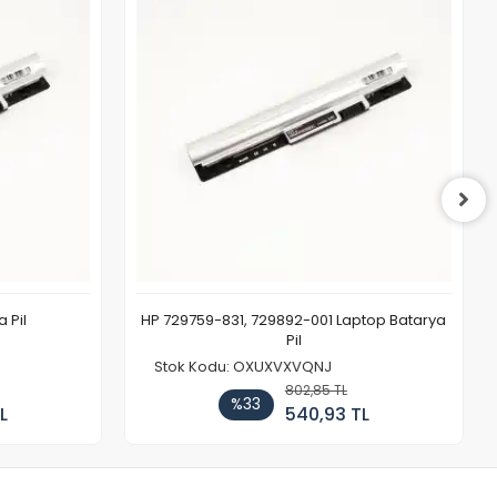
 Pil
HP 729759-831, 729892-001 Laptop Batarya
Pil
Stok Kodu: OXUXVXVQNJ
802,85 TL
%33
L
540,93 TL