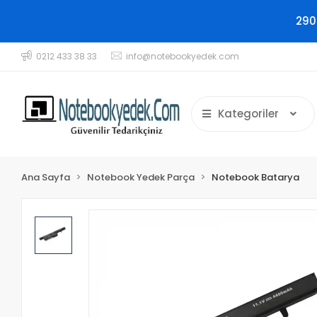
290
0212 433 38 33
info@notebookyedek.com
Kategoriler
Ana Sayfa
Notebook Yedek Parça
Notebook Batarya