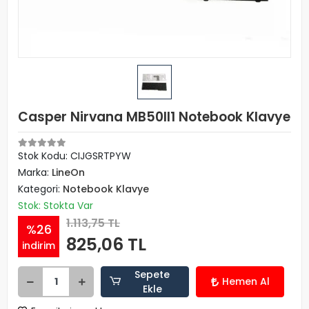
Casper Nirvana MB50II1 Notebook Klavye
Stok Kodu: CIJGSRTPYW
Marka:
LineOn
Kategori:
Notebook Klavye
Stok: Stokta Var
1.113,75 TL
%26
825,06 TL
indirim
Sepete
Hemen Al
Ekle