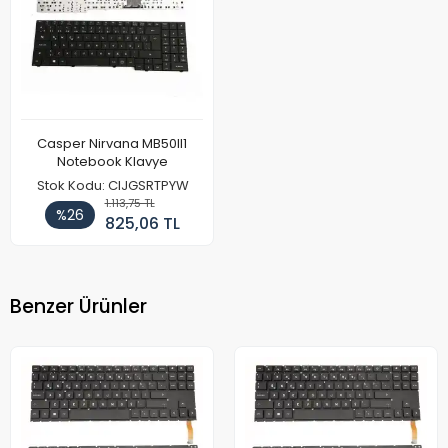
Casper Nirvana MB50II1
Notebook Klavye
Stok Kodu: CIJGSRTPYW
1.113,75 TL
%26
825,06 TL
Benzer Ürünler