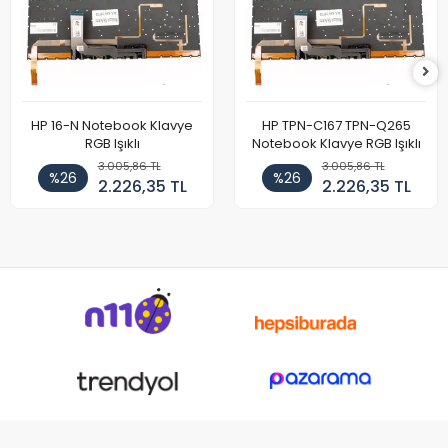
HP 16-N Notebook Klavye
HP TPN-C167 TPN-Q265
RGB Işıklı
Notebook Klavye RGB Işıklı
3.005,86 TL
3.005,86 TL
%26
%26
2.226,35 TL
2.226,35 TL