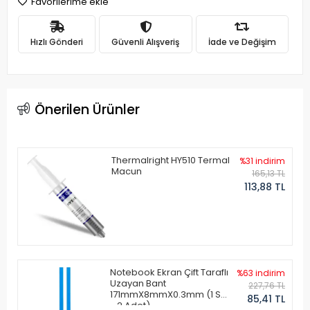
Favorilerime ekle
Hızlı Gönderi
Güvenli Alışveriş
İade ve Değişim
Önerilen Ürünler
Thermalright HY510 Termal
%31 indirim
Macun
165,13 TL
113,88 TL
Notebook Ekran Çift Taraflı
%63 indirim
Uzayan Bant
227,76 TL
171mmX8mmX0.3mm (1 Set
85,41 TL
- 2 Adet)