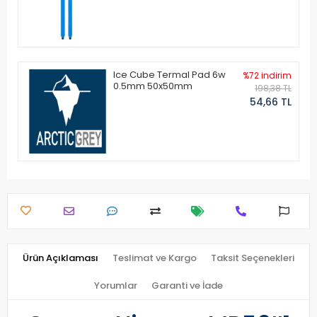
Ice Cube Termal Pad 6w
%72 indirim
0.5mm 50x50mm
198,38 TL
54,66 TL
Ürün Açıklaması
Teslimat ve Kargo
Taksit Seçenekleri
Yorumlar
Garanti ve İade