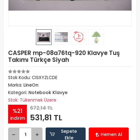
CASPER mp-08a76tq-920 Klavye Tuş
Takımı Türkçe Siyah
Stok Kodu: CISXYZLCDE
Marka:
LineOn
Kategori:
Notebook Klavye
Stok: Tükenmek Üzere
672,14 TL
%21
531,81 TL
indirim
Sepete
Hemen Al
Ekle