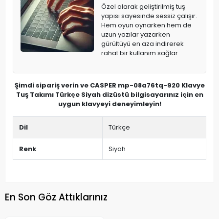
Özel olarak geliştirilmiş tuş
yapısı sayesinde sessiz çalışır.
Hem oyun oynarken hem de
uzun yazılar yazarken
gürültüyü en aza indirerek
rahat bir kullanım sağlar.
Şimdi sipariş verin ve CASPER mp-08a76tq-920 Klavye
Tuş Takımı Türkçe Siyah dizüstü bilgisayarınız için en
uygun klavyeyi deneyimleyin!
Dil
Türkçe
Renk
Siyah
En Son Göz Attıklarınız