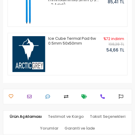
85,41 TL
- 2 Adet)
Ice Cube Termal Pad 6w
%72 indirim
0.5mm 50x50mm
198,38 TL
54,66 TL
Ürün Açıklaması
Teslimat ve Kargo
Taksit Seçenekleri
Yorumlar
Garanti ve İade