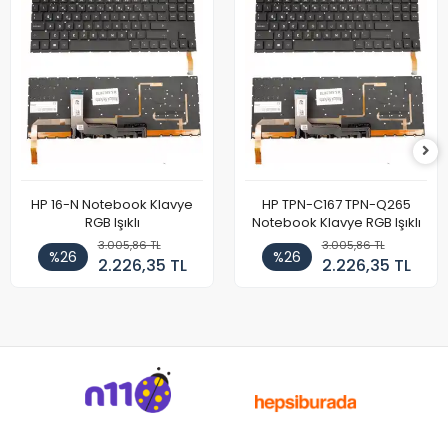
HP 16-N Notebook Klavye
HP TPN-C167 TPN-Q265
RGB Işıklı
Notebook Klavye RGB Işıklı
3.005,86 TL
3.005,86 TL
%26
%26
2.226,35 TL
2.226,35 TL