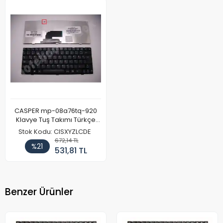
CASPER mp-08a76tq-920
Klavye Tuş Takımı Türkçe
Siyah
Stok Kodu: CISXYZLCDE
672,14 TL
%21
531,81 TL
Benzer Ürünler