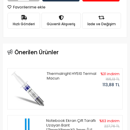
Favorilerime ekle
Hızlı Gönderi
Güvenli Alışveriş
İade ve Değişim
Önerilen Ürünler
Thermalright HY510 Termal
%31 indirim
Macun
165,13 TL
113,88 TL
Notebook Ekran Çift Taraflı
%63 indirim
Uzayan Bant
227,76 TL
171mmX8mmX0.3mm (1 Set