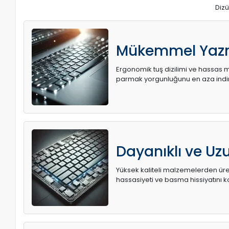
Dizü
Mükemmel Yaz
Ergonomik tuş dizilimi ve hassas me
parmak yorgunluğunu en aza indir
Dayanıklı ve U
Yüksek kaliteli malzemelerden üret
hassasiyeti ve basma hissiyatını k