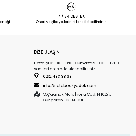
7 / 24 DESTEK
eneği
Öneri ve şikayetlerinizi bize iletebilirsiniz.
BİZE ULAŞIN
Haftaiçi 09:00 - 19:00 Cumartesi 10:00 - 15:00
saatleri arasında ulaşabilirsiniz.
0212 433 38 33
info@notebookyedek.com
M.Çakmak Mah. İnönü Cad. N.162/b
Güngören- İSTANBUL