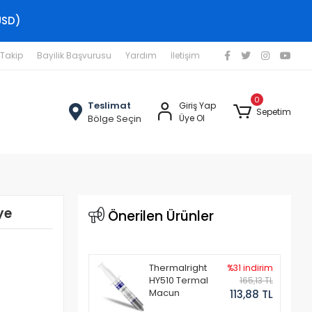
USD)
 Takip
Bayilik Başvurusu
Yardım
İletişim
0
Teslimat
Giriş Yap
Sepetim
Bölge Seçin
Üye Ol
ye
Önerilen Ürünler
Thermalright
%31 indirim
HY510 Termal
165,13 TL
Macun
113,88 TL