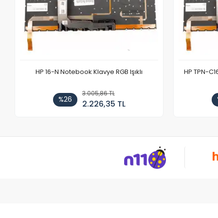
HP 16-N Notebook Klavye RGB Işıklı
HP TPN-C1
3.005,86 TL
%26
2.226,35 TL