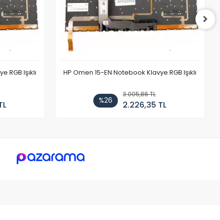
 RGB Işıklı
HP Omen 15-EN Notebook Klavye RGB Işıklı
3.005,86 TL
%26
TL
2.226,35 TL