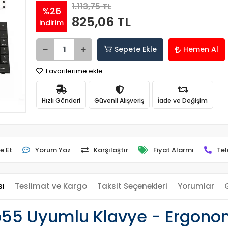
1.113,75 TL
%26
825,06 TL
indirim
Sepete Ekle
Hemen Al
Favorilerime ekle
Hızlı Gönderi
Güvenli Alışveriş
İade ve Değişim
e Et
Yorum Yaz
Karşılaştır
Fiyat Alarmı
Tel
sı
Teslimat ve Kargo
Taksit Seçenekleri
Yorumlar
5 Uyumlu Klavye - Ergonomi