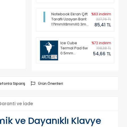
Notebook Ekran Çift
%63 indirim
Taraflı Uzayan Bant
227,76 TL
171mmX8mmX0.3mm
85,41 TL
(1 Set - 2 Adet)
Ice Cube
%72 indirim
Termal Pad 6w
198,38 TL
0.5mm
54,66 TL
50x50mm
efonla Sipariş
Ürün Önerileri
Garanti ve İade
k ve Dayanıklı Klavye