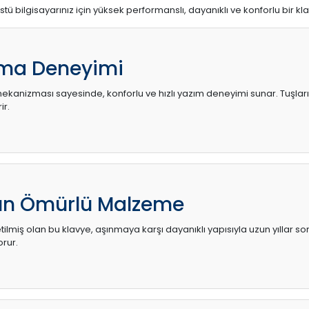
stü bilgisayarınız için yüksek performanslı, dayanıklı ve konforlu bir kl
ma Deneyimi
kanizması sayesinde, konforlu ve hızlı yazım deneyimi sunar. Tuşların d
ir.
zun Ömürlü Malzeme
ilmiş olan bu klavye, aşınmaya karşı dayanıklı yapısıyla uzun yıllar so
orur.