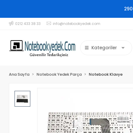
290
0212 433 38 33
info@notebookyedek.com
Kategoriler
Ana Sayfa
Notebook Yedek Parça
Notebook Klavye