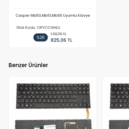
Casper Mb50,Mb51,Mb55 Uyumlu Klavye
Stok Kodu: CIFVCCGHLU
1.113,75 TL
%26
825,06 TL
Benzer Ürünler