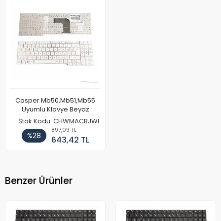
Casper Mb50,Mb51,Mb55
Uyumlu Klavye Beyaz
Stok Kodu: CHWMACBJWI
897,09 TL
%28
643,42 TL
Benzer Ürünler