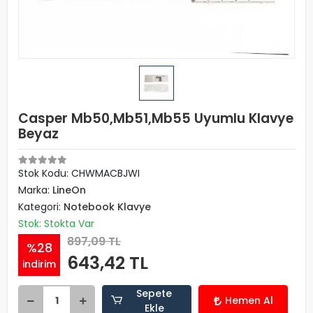
Casper Mb50,Mb51,Mb55 Uyumlu Klavye
Beyaz
Stok Kodu: CHWMACBJWI
Marka:
LineOn
Kategori:
Notebook Klavye
Stok: Stokta Var
897,09 TL
%28
643,42 TL
indirim
Sepete
Hemen Al
Ekle