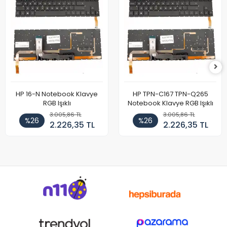
HP 16-N Notebook Klavye
HP TPN-C167 TPN-Q265
RGB Işıklı
Notebook Klavye RGB Işıklı
3.005,86 TL
3.005,86 TL
%26
%26
2.226,35 TL
2.226,35 TL