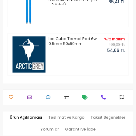
85,41 TL
- 2 Adet)
Ice Cube Termal Pad 6w
%72 indirim
0.5mm 50x50mm
198,38 TL
54,66 TL
Ürün Açıklaması
Teslimat ve Kargo
Taksit Seçenekleri
Yorumlar
Garanti ve İade