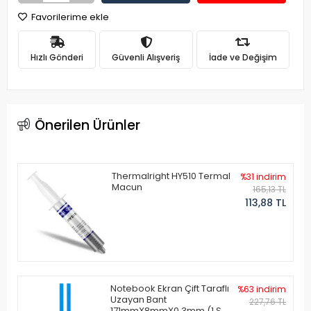
Favorilerime ekle
Hızlı Gönderi
Güvenli Alışveriş
İade ve Değişim
Önerilen Ürünler
Thermalright HY510 Termal
%31 indirim
Macun
165,13 TL
113,88 TL
Notebook Ekran Çift Taraflı
%63 indirim
Uzayan Bant
227,76 TL
171mmX8mmX0.3mm (1 Set