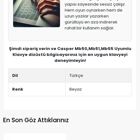
yapısı sayesinde sessiz çalışır.
Hem oyun oynarken hem de
uzun yazılar yazarken
gürültüyü en aza indirerek
rahat bir kullanım sağlar.
Şimdi sipariş verin ve Casper Mb50,Mb51,Mb55 Uyumlu
Klavye dizüstü bilgisayarınız için en uygun klavyeyi
deneyimleyin!
Dil
Türkçe
Renk
Beyaz
En Son Göz Attıklarınız