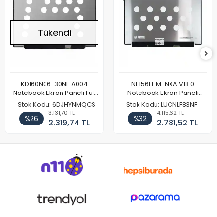
Tükendi
KD160N06-30NI-A004
NE156FHM-NXA V18.0
Notebook Ekran Paneli Full
Notebook Ekran Paneli
HD
144Hz
Stok Kodu: 6DJHYNMQCS
Stok Kodu: LUCNLF83NF
3.131,70 TL
4.115,62 TL
%26
%32
2.319,74 TL
2.781,52 TL