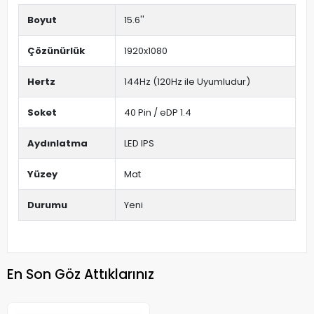
Boyut
15.6''
Çözünürlük
1920x1080
Hertz
144Hz (120Hz ile Uyumludur)
Soket
40 Pin / eDP 1.4
Aydınlatma
LED IPS
Yüzey
Mat
Durumu
Yeni
En Son Göz Attıklarınız