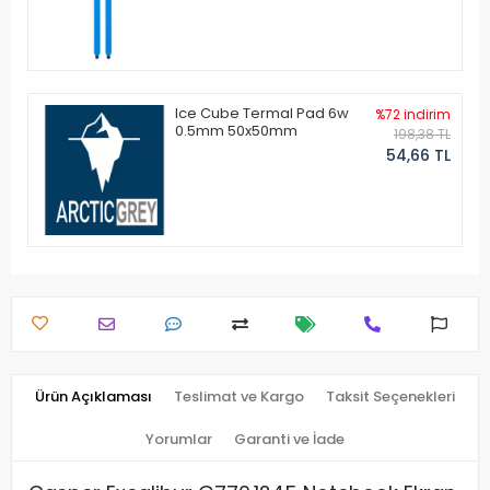
Ice Cube Termal Pad 6w
%72 indirim
0.5mm 50x50mm
198,38 TL
54,66 TL
Ürün Açıklaması
Teslimat ve Kargo
Taksit Seçenekleri
Yorumlar
Garanti ve İade