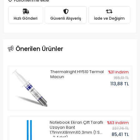
Favorilerime ekle
Hızlı Gönderi
Güvenli Alışveriş
İade ve Değişim
Önerilen Ürünler
Thermalright HY510 Termal
%31 indirim
Macun
165,13 TL
113,88 TL
Notebook Ekran Çift Taraflı
%63 indirim
Uzayan Bant
227,76 TL
171mmX8mmX0.3mm (1 Set
85,41 TL
- 2 Adet)