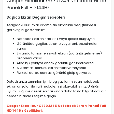
Casper Excalibur G770.1245 Notebook Ekran
Paneli Full HD 144Hz
Başlıca Ekran Değişim Sebepleri
Aşağıdaki durumlar cihazınızın ekranının değiştirilmesi
gerektiğini gösterebilir:
Notebook ekranında kırık veya çatlak oluştuysa
Görüntüde çizgiler, titreme veya renk bozulmaları
varsa
Ekranda tamamen siyah ekran (görüntü gelmeme)
problemi varsa
Arka ışık yanıyor ancak görüntü görünmüyorsa
Sıvı teması sonucu ekran tepki vermiyorsa
Fiziksel darbe sonrası görüntü gidip geliyorsa
Detaylı arıza tanımları için blog yazılarımızdan notebook
ekran arızaları ile ilgili makalemizi okuyabilirsiniz. Ürünün
uyumluluğu ve özellikleri hakkında daha fazla bilgi almak için
hemen bizimle iletişime geçin.
Casper Excalibur G770.1245 Notebook Ekran Paneli Full
HD 144Hz özellikleri: