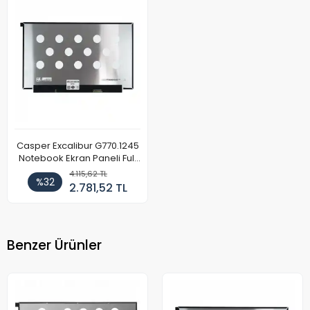
Casper Excalibur G770.1245
Notebook Ekran Paneli Full
HD 144Hz
4.115,62 TL
%32
2.781,52 TL
Benzer Ürünler