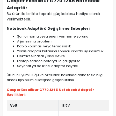
Casper Excalibur G770.1245 Notebook
Adaptör
Bu ürün ile birlikte topraklı güç kablosu hediye olarak
verilmektedir.
Notebook Adaptörü Değiştirme Sebepleri
Şarj olmama veya enerji vermeme sorunu
Aşırı ısınma problemi
Kablo kopması veya temassızlık
Yanlış adaptör kullanımı sonucu cihazla uyumsuzluk
Elektriksel hasar / kısa devre
Laptop sadece batarya ile çalışıyorsa
Seyahat ya da ikinci adaptör ihtiyacı
Ürünün uyumluluğu ve özellikleri hakkında daha fazla bilgi
almak için bizimle iletişime geçebilirsiniz.
Casper Excalibur G770.1245 Notebook Adaptör
özellikleri:
Volt
18.5V