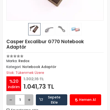
Casper Excalibur G770 Notebook
Adaptör
Marka:
Redox
Kategori:
Notebook Adaptör
Stok: Tükenmek Üzere
1.302,16 TL
%20
1.041,73 TL
indirim
Sepete
Hemen Al
Ekle