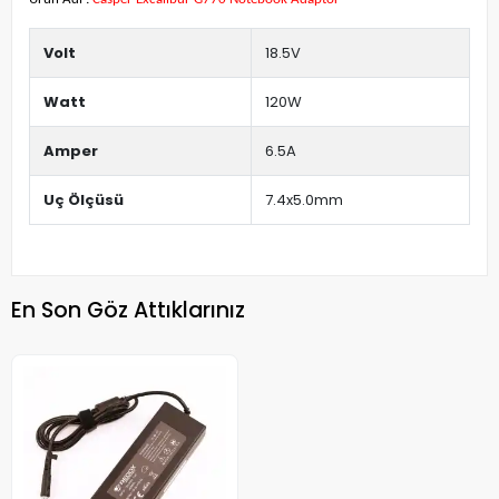
Volt
18.5V
Watt
120W
Amper
6.5A
Uç Ölçüsü
7.4x5.0mm
En Son Göz Attıklarınız