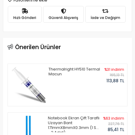
Favorilerime ekle
Hızlı Gönderi
Güvenli Alışveriş
İade ve Değişim
Önerilen Ürünler
Thermalright HY510 Termal
%31 indirim
Macun
165,13 TL
113,88 TL
Notebook Ekran Çift Taraflı
%63 indirim
Uzayan Bant
227,76 TL
171mmX8mmX0.3mm (1 Set
85,41 TL
- 2 Adet)