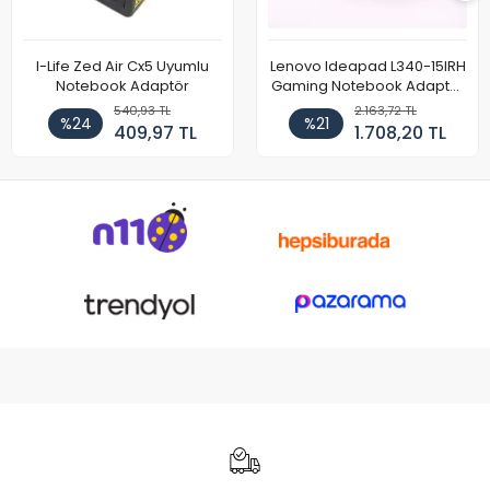
I-Life Zed Air Cx5 Uyumlu
Lenovo Ideapad L340-15IRH
Notebook Adaptör
Gaming Notebook Adaptör
Cihazı Şarj Aleti (150W)
540,93 TL
2.163,72 TL
%24
%21
409,97 TL
1.708,20 TL