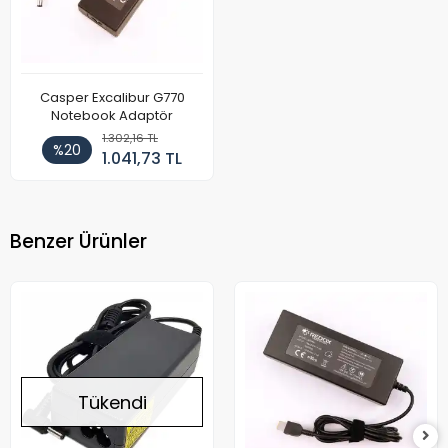
Casper Excalibur G770
Notebook Adaptör
1.302,16 TL
%20
1.041,73 TL
Benzer Ürünler
Tükendi