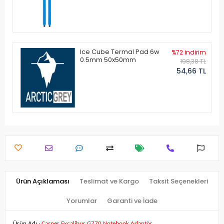
Ice Cube Termal Pad 6w
%72 indirim
0.5mm 50x50mm
198,38 TL
54,66 TL
Ürün Açıklaması
Teslimat ve Kargo
Taksit Seçenekleri
Yorumlar
Garanti ve İade
Ürün Adı :
Casper Excalibur G770 Notebook Adaptör