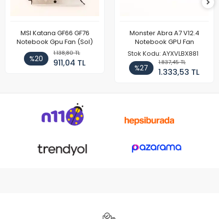
MSI Katana GF66 GF76
Monster Abra A7 V12.4
Notebook Gpu Fan (Sol)
Notebook GPU Fan
1.138,80 TL
Stok Kodu: AYXVLBX881
%20
911,04 TL
1.837,45 TL
%27
1.333,53 TL