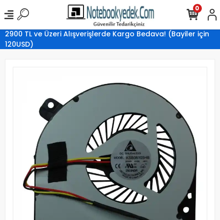
0
2900 TL ve Üzeri Alışverişlerde Kargo Bedava! (Bayiler için
120USD)