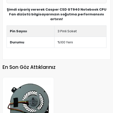
Şimdi sipariş vererek Casper CSD GT940 Notebook CPU
Fan dizüstü bilgisayarınızın soğutma performansını
artırın!
Pin Sayısı
3 Pinli Soket
Durumu
%100 Yeni
En Son Göz Attıklarınız