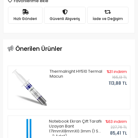
Favorilerime ekle
Hızlı Gönderi
Güvenli Alışveriş
İade ve Değişim
Önerilen Ürünler
Thermalright HY510 Termal
%31 indirim
Macun
165,13 TL
113,88 TL
Notebook Ekran Çift Taraflı
%63 indirim
Uzayan Bant
227,76 TL
171mmX8mmX0.3mm (1 Set
85,41 TL
- 2 Adet)