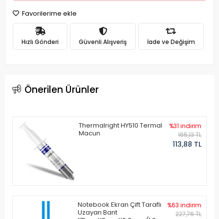
Favorilerime ekle
Hızlı Gönderi
Güvenli Alışveriş
İade ve Değişim
Önerilen Ürünler
Thermalright HY510 Termal
%31 indirim
Macun
165,13 TL
113,88 TL
Notebook Ekran Çift Taraflı
%63 indirim
Uzayan Bant
227,76 TL