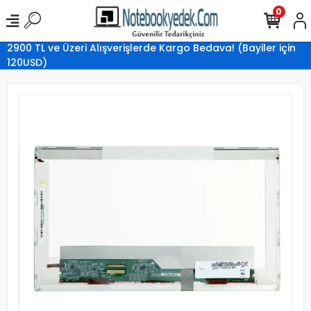
0
2900 TL ve Üzeri Alışverişlerde Kargo Bedava! (Bayiler için
120USD)