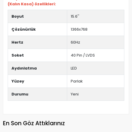
(Kalın Kasa) özellikleri:
Boyut
15.6''
Çözünürlük
1366x768
Hertz
60Hz
Soket
40 Pin / LVDS
Aydınlatma
LED
Yüzey
Parlak
Durumu
Yeni
En Son Göz Attıklarınız