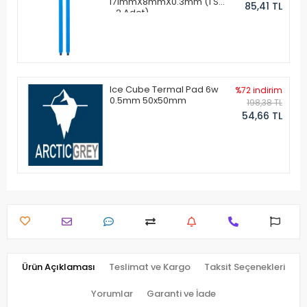
171mmX8mmX0.3mm (1 Set
85,41 TL
- 2 Adet)
Ice Cube Termal Pad 6w
%72 indirim
0.5mm 50x50mm
198,38 TL
54,66 TL
Ürün Açıklaması
Teslimat ve Kargo
Taksit Seçenekleri
Yorumlar
Garanti ve İade