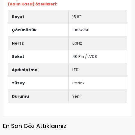
(Kalın Kasa) özellikleri:
Boyut
15.6''
Çözünürlük
1366x768
Hertz
60Hz
Soket
40 Pin / LVDS
Aydınlatma
LED
Yüzey
Parlak
Durumu
Yeni
En Son Göz Attıklarınız