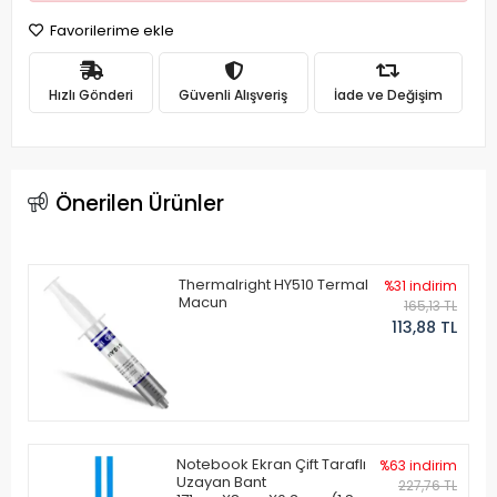
Favorilerime ekle
Hızlı Gönderi
Güvenli Alışveriş
İade ve Değişim
Önerilen Ürünler
Thermalright HY510 Termal
%31 indirim
Macun
165,13 TL
113,88 TL
Notebook Ekran Çift Taraflı
%63 indirim
Uzayan Bant
227,76 TL