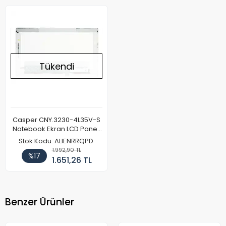
Tükendi
Casper CNY.3230-4L35V-S
Notebook Ekran LCD Paneli
(Kalın Kasa)
Stok Kodu: ALIENRRQPD
1.992,90 TL
%17
1.651,26 TL
Benzer Ürünler