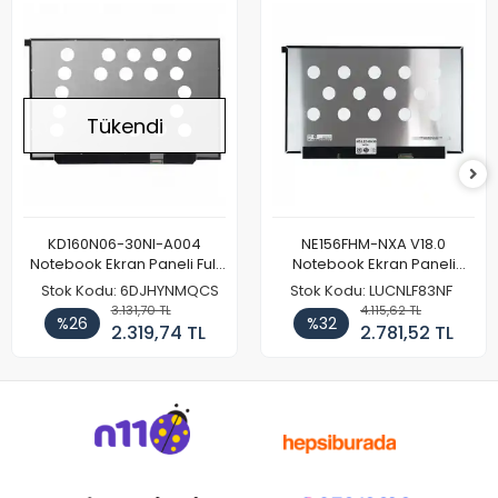
Tükendi
KD160N06-30NI-A004
NE156FHM-NXA V18.0
Notebook Ekran Paneli Full
Notebook Ekran Paneli
HD
144Hz
Stok Kodu: 6DJHYNMQCS
Stok Kodu: LUCNLF83NF
3.131,70 TL
4.115,62 TL
%26
%32
2.319,74 TL
2.781,52 TL