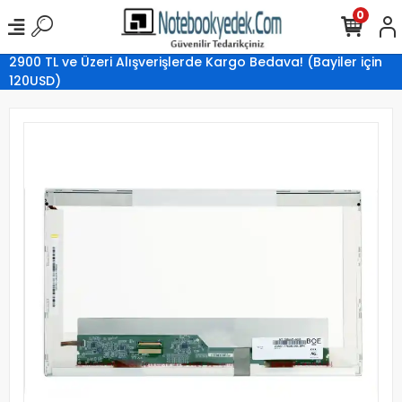
0
2900 TL ve Üzeri Alışverişlerde Kargo Bedava! (Bayiler için
120USD)