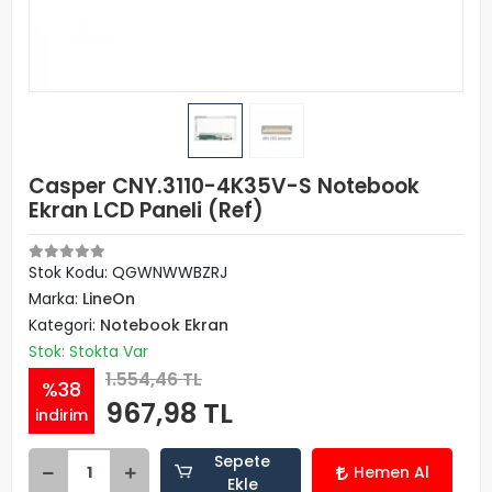
Casper CNY.3110-4K35V-S Notebook
Ekran LCD Paneli (Ref)
Stok Kodu: QGWNWWBZRJ
Marka:
LineOn
Kategori:
Notebook Ekran
Stok: Stokta Var
1.554,46 TL
%38
967,98 TL
indirim
Sepete
Hemen Al
Ekle