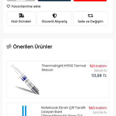
Favorilerime ekle
Hızlı Gönderi
Güvenli Alışveriş
İade ve Değişim
Önerilen Ürünler
Thermalright HY510 Termal
%31 indirim
Macun
165,13 TL
113,88 TL
Notebook Ekran Çift Taraflı
%63 indirim
Uzayan Bant
227,76 TL
171mmX8mmX0.3mm (1 Set