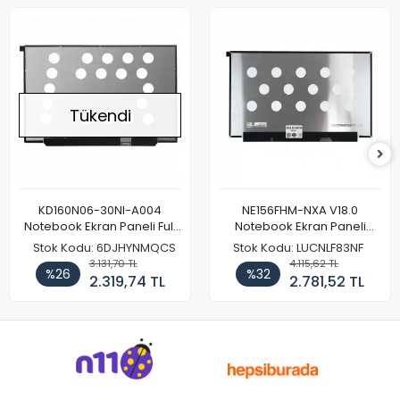
Tükendi
KD160N06-30NI-A004
NE156FHM-NXA V18.0
Notebook Ekran Paneli Full
Notebook Ekran Paneli
HD
144Hz
Stok Kodu: 6DJHYNMQCS
Stok Kodu: LUCNLF83NF
3.131,70 TL
4.115,62 TL
%26
%32
2.319,74 TL
2.781,52 TL