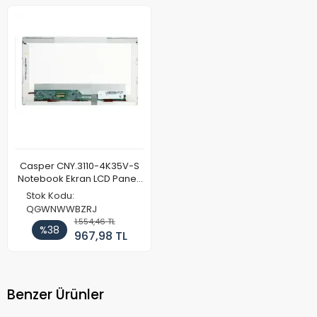
Casper CNY.3110-4K35V-S
Notebook Ekran LCD Paneli
(Ref)
Stok Kodu:
QGWNWWBZRJ
1.554,46 TL
%38
967,98 TL
Benzer Ürünler