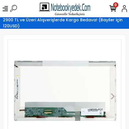
0
2900 TL ve Üzeri Alışverişlerde Kargo Bedava! (Bayiler için
120USD)