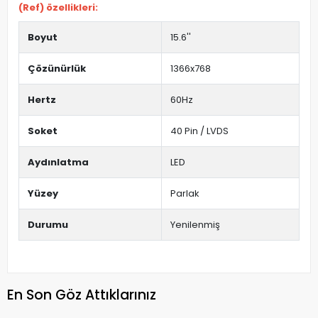
(Ref) özellikleri:
Boyut
15.6''
Çözünürlük
1366x768
Hertz
60Hz
Soket
40 Pin / LVDS
Aydınlatma
LED
Yüzey
Parlak
Durumu
Yenilenmiş
En Son Göz Attıklarınız