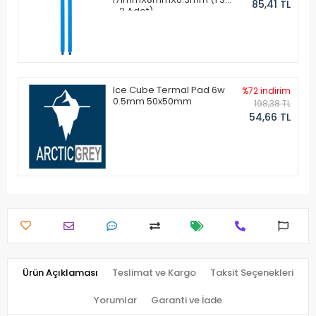
85,41 TL
- 2 Adet)
Ice Cube Termal Pad 6w
%72 indirim
0.5mm 50x50mm
198,38 TL
54,66 TL
Ürün Açıklaması
Teslimat ve Kargo
Taksit Seçenekleri
Yorumlar
Garanti ve İade