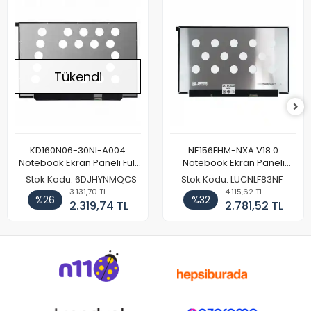
Tükendi
KD160N06-30NI-A004
NE156FHM-NXA V18.0
Notebook Ekran Paneli Full
Notebook Ekran Paneli
HD
144Hz
Stok Kodu: 6DJHYNMQCS
Stok Kodu: LUCNLF83NF
3.131,70 TL
4.115,62 TL
%26
%32
2.319,74 TL
2.781,52 TL