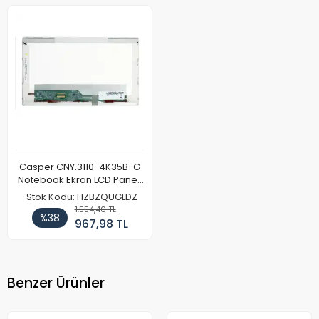
Casper CNY.3110-4K35B-G
Notebook Ekran LCD Paneli
(Ref)
Stok Kodu: HZBZQUGLDZ
1.554,46 TL
%38
967,98 TL
Benzer Ürünler