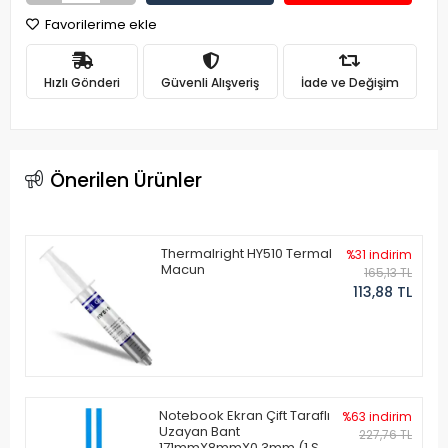
Favorilerime ekle
Hızlı Gönderi
Güvenli Alışveriş
İade ve Değişim
Önerilen Ürünler
Thermalright HY510 Termal
%31 indirim
Macun
165,13 TL
113,88 TL
Notebook Ekran Çift Taraflı
%63 indirim
Uzayan Bant
227,76 TL
171mmX8mmX0.3mm (1 Set