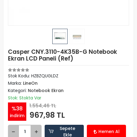
Casper CNY.3110-4K35B-G Notebook
Ekran LCD Paneli (Ref)
Stok Kodu: HZBZQUGLDZ
Marka:
LineOn
Kategori:
Notebook Ekran
Stok: Stokta Var
1.554,46 TL
%38
967,98 TL
indirim
Sepete
Hemen Al
Ekle