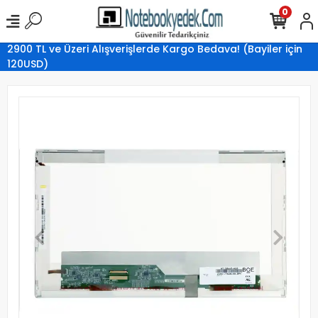
0
2900 TL ve Üzeri Alışverişlerde Kargo Bedava! (Bayiler için
120USD)