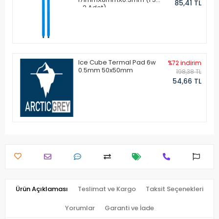
85,41 TL
- 2 Adet)
Ice Cube Termal Pad 6w
%72 indirim
0.5mm 50x50mm
198,38 TL
54,66 TL
Ürün Açıklaması
Teslimat ve Kargo
Taksit Seçenekleri
Yorumlar
Garanti ve İade