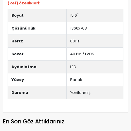
(Ref) özellikleri:
Boyut
15.6''
Çözünürlük
1366x768
Hertz
60Hz
Soket
40 Pin / LVDS
Aydınlatma
LED
Yüzey
Parlak
Durumu
Yenilenmiş
En Son Göz Attıklarınız