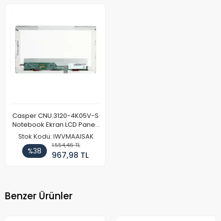
Casper CNU.3120-4K05V-S
Notebook Ekran LCD Paneli
(Ref)
Stok Kodu: IWVMAAISAK
1.554,46 TL
%38
967,98 TL
Benzer Ürünler