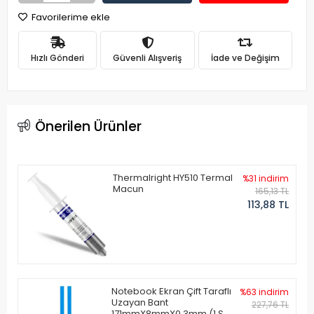
Favorilerime ekle
Hızlı Gönderi
Güvenli Alışveriş
İade ve Değişim
Önerilen Ürünler
Thermalright HY510 Termal
%31 indirim
Macun
165,13 TL
113,88 TL
Notebook Ekran Çift Taraflı
%63 indirim
Uzayan Bant
227,76 TL
171mmX8mmX0.3mm (1 Set