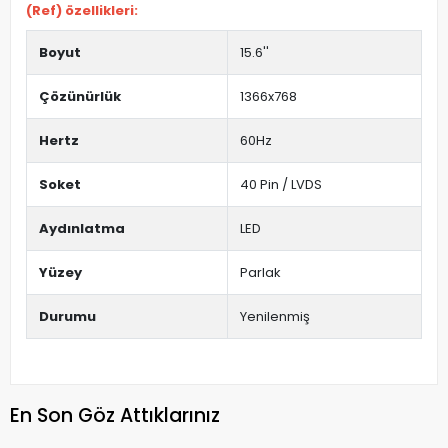
(Ref) özellikleri:
Boyut
15.6''
Çözünürlük
1366x768
Hertz
60Hz
Soket
40 Pin / LVDS
Aydınlatma
LED
Yüzey
Parlak
Durumu
Yenilenmiş
En Son Göz Attıklarınız