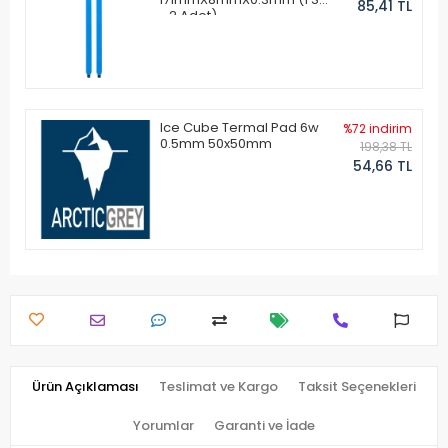
85,41 TL
- 2 Adet)
Ice Cube Termal Pad 6w
%72 indirim
0.5mm 50x50mm
198,38 TL
54,66 TL
Ürün Açıklaması
Teslimat ve Kargo
Taksit Seçenekleri
Yorumlar
Garanti ve İade