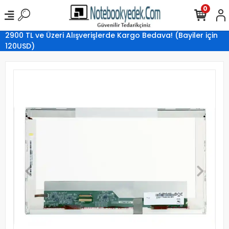
0
2900 TL ve Üzeri Alışverişlerde Kargo Bedava! (Bayiler için
120USD)