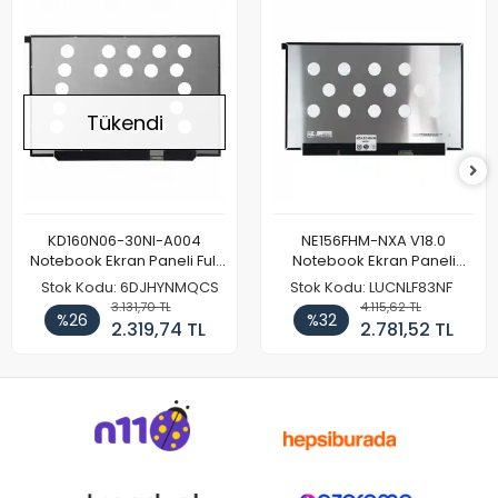
Tükendi
KD160N06-30NI-A004
NE156FHM-NXA V18.0
Notebook Ekran Paneli Full
Notebook Ekran Paneli
HD
144Hz
Stok Kodu: 6DJHYNMQCS
Stok Kodu: LUCNLF83NF
3.131,70 TL
4.115,62 TL
%26
%32
2.319,74 TL
2.781,52 TL