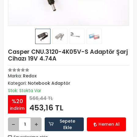
Casper CNU.3120-4K05V-S Adaptör Şarj
Cihazı 19V 4.74A
Marka:
Redox
Kategori:
Notebook Adaptör
Stok: Stokta Var
566,44 TL
%20
453,16 TL
indirim
Sepete
Hemen Al
Ekle