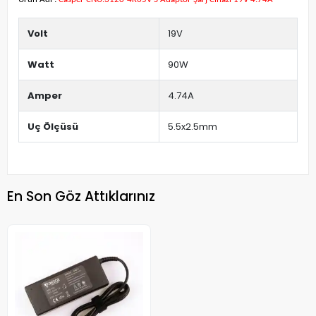
Volt
19V
Watt
90W
Amper
4.74A
Uç Ölçüsü
5.5x2.5mm
En Son Göz Attıklarınız