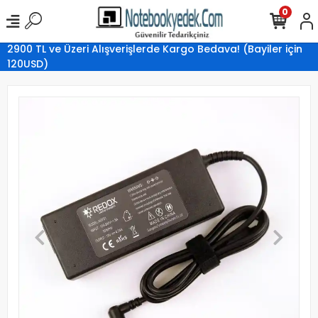
0
2900 TL ve Üzeri Alışverişlerde Kargo Bedava! (Bayiler için
120USD)