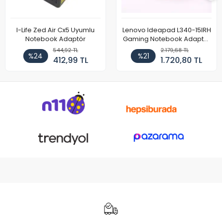
I-Life Zed Air Cx5 Uyumlu
Lenovo Ideapad L340-15IRH
Notebook Adaptör
Gaming Notebook Adaptör
Cihazı Şarj Aleti (150W)
544,92 TL
2.179,68 TL
%24
%21
412,99 TL
1.720,80 TL