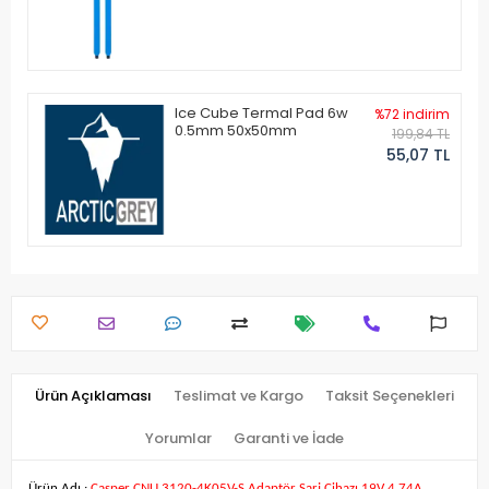
Ice Cube Termal Pad 6w
%72 indirim
0.5mm 50x50mm
199,84 TL
55,07 TL
Ürün Açıklaması
Teslimat ve Kargo
Taksit Seçenekleri
Yorumlar
Garanti ve İade
Ürün Adı :
Casper CNU.3120-4K05V-S Adaptör Şarj Cihazı 19V 4.74A