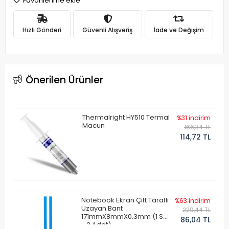
Favorilerime ekle
Hızlı Gönderi
Güvenli Alışveriş
İade ve Değişim
Önerilen Ürünler
Thermalright HY510 Termal
%31 indirim
Macun
166,34 TL
114,72 TL
Notebook Ekran Çift Taraflı
%63 indirim
Uzayan Bant
229,44 TL
171mmX8mmX0.3mm (1 Set
86,04 TL
- 2 Adet)