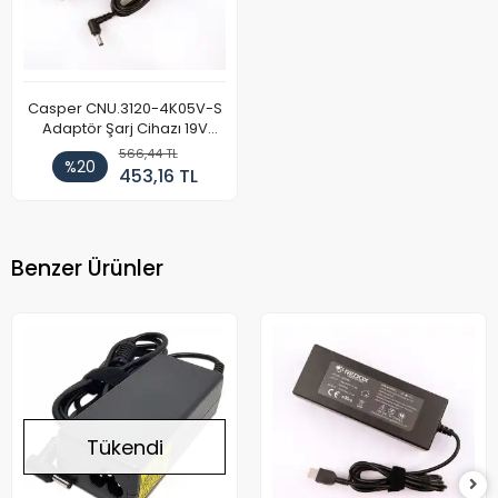
Casper CNU.3120-4K05V-S
Adaptör Şarj Cihazı 19V
4.74A
566,44 TL
%20
453,16 TL
Benzer Ürünler
Tükendi