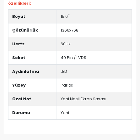
özellikleri:
Boyut
15.6''
Çözünürlük
1366x768
Hertz
60Hz
Soket
40 Pin / LVDS
Aydınlatma
LED
Yüzey
Parlak
Özel Not
Yeni Nesil Ekran Kasası
Durumu
Yeni