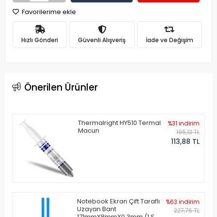
Favorilerime ekle
Hızlı Gönderi
Güvenli Alışveriş
İade ve Değişim
Önerilen Ürünler
Thermalright HY510 Termal
%31 indirim
Macun
165,13 TL
113,88 TL
Notebook Ekran Çift Taraflı
%63 indirim
Uzayan Bant
227,76 TL
171mmX8mmX0.3mm (1 Set