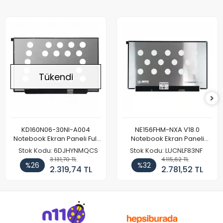
Tükendi
KD160N06-30NI-A004
NE156FHM-NXA V18.0
Notebook Ekran Paneli Full
Notebook Ekran Paneli
HD
144Hz
Stok Kodu: 6DJHYNMQCS
Stok Kodu: LUCNLF83NF
3.131,70 TL
4.115,62 TL
%26
%32
2.319,74 TL
2.781,52 TL