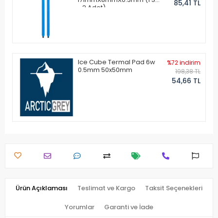
85,41 TL
- 2 Adet)
Ice Cube Termal Pad 6w
%72 indirim
0.5mm 50x50mm
198,38 TL
54,66 TL
Ürün Açıklaması
Teslimat ve Kargo
Taksit Seçenekleri
Yorumlar
Garanti ve İade