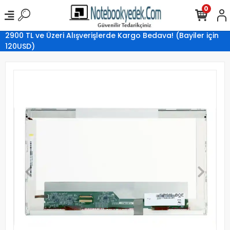
0
2900 TL ve Üzeri Alışverişlerde Kargo Bedava! (Bayiler için
120USD)