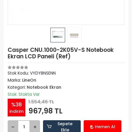
Casper CNU.1000-2K05V-S Notebook
Ekran LCD Paneli (Ref)
Stok Kodu: VYDYBNSENN
Marka:
LineOn
Kategori:
Notebook Ekran
Stok: Stokta Var
1.554,46 TL
%38
967,98 TL
indirim
Sepete
Hemen Al
Ekle