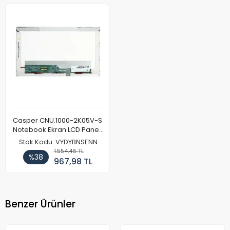
Casper CNU.1000-2K05V-S
Notebook Ekran LCD Paneli
(Ref)
Stok Kodu: VYDYBNSENN
1.554,46 TL
%38
967,98 TL
Benzer Ürünler