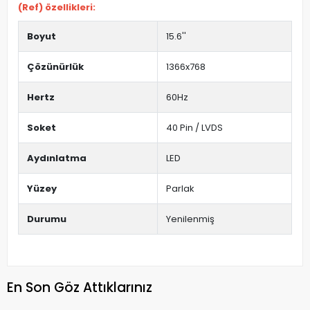
(Ref) özellikleri:
Boyut
15.6''
Çözünürlük
1366x768
Hertz
60Hz
Soket
40 Pin / LVDS
Aydınlatma
LED
Yüzey
Parlak
Durumu
Yenilenmiş
En Son Göz Attıklarınız