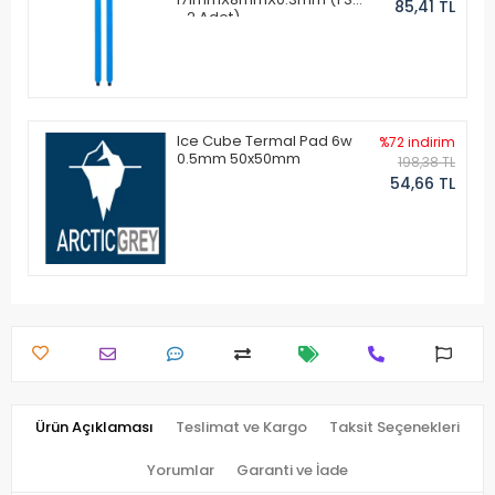
85,41 TL
- 2 Adet)
Ice Cube Termal Pad 6w
%72 indirim
0.5mm 50x50mm
198,38 TL
54,66 TL
Ürün Açıklaması
Teslimat ve Kargo
Taksit Seçenekleri
Yorumlar
Garanti ve İade