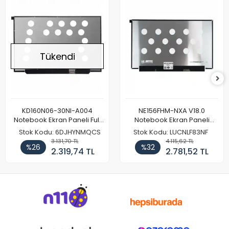
Tükendi
KD160N06-30NI-A004
NE156FHM-NXA V18.0
Notebook Ekran Paneli Full
Notebook Ekran Paneli
HD
144Hz
Stok Kodu: 6DJHYNMQCS
Stok Kodu: LUCNLF83NF
3.131,70 TL
4.115,62 TL
%26
%32
2.319,74 TL
2.781,52 TL