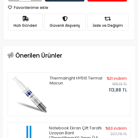
Favorilerime ekle
Hızlı Gönderi
Güvenli Alışveriş
İade ve Değişim
Önerilen Ürünler
Thermalright HY510 Termal
%31 indirim
Macun
165,13 TL
113,88 TL
Notebook Ekran Çift Taraflı
%63 indirim
Uzayan Bant
227,76 TL
171mmX8mmX0.3mm (1 Set